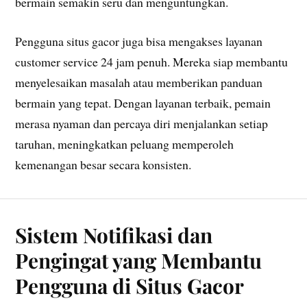
bermain semakin seru dan menguntungkan.
Pengguna situs gacor juga bisa mengakses layanan
customer service 24 jam penuh. Mereka siap membantu
menyelesaikan masalah atau memberikan panduan
bermain yang tepat. Dengan layanan terbaik, pemain
merasa nyaman dan percaya diri menjalankan setiap
taruhan, meningkatkan peluang memperoleh
kemenangan besar secara konsisten.
Sistem Notifikasi dan
Pengingat yang Membantu
Pengguna di Situs Gacor