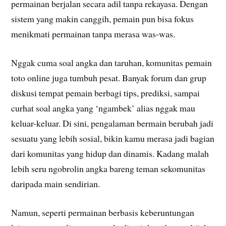
permainan berjalan secara adil tanpa rekayasa. Dengan
sistem yang makin canggih, pemain pun bisa fokus
menikmati permainan tanpa merasa was-was.
Nggak cuma soal angka dan taruhan, komunitas pemain
toto online juga tumbuh pesat. Banyak forum dan grup
diskusi tempat pemain berbagi tips, prediksi, sampai
curhat soal angka yang ‘ngambek’ alias nggak mau
keluar-keluar. Di sini, pengalaman bermain berubah jadi
sesuatu yang lebih sosial, bikin kamu merasa jadi bagian
dari komunitas yang hidup dan dinamis. Kadang malah
lebih seru ngobrolin angka bareng teman sekomunitas
daripada main sendirian.
Namun, seperti permainan berbasis keberuntungan