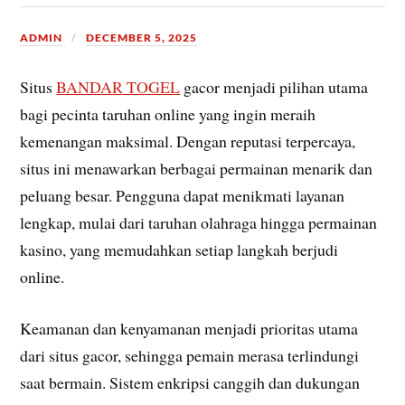
ADMIN
DECEMBER 5, 2025
Situs
BANDAR TOGEL
gacor menjadi pilihan utama
bagi pecinta taruhan online yang ingin meraih
kemenangan maksimal. Dengan reputasi terpercaya,
situs ini menawarkan berbagai permainan menarik dan
peluang besar. Pengguna dapat menikmati layanan
lengkap, mulai dari taruhan olahraga hingga permainan
kasino, yang memudahkan setiap langkah berjudi
online.
Keamanan dan kenyamanan menjadi prioritas utama
dari situs gacor, sehingga pemain merasa terlindungi
saat bermain. Sistem enkripsi canggih dan dukungan