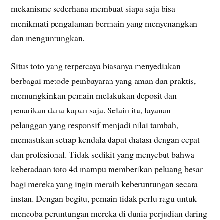
mekanisme sederhana membuat siapa saja bisa
menikmati pengalaman bermain yang menyenangkan
dan menguntungkan.
Situs toto yang terpercaya biasanya menyediakan
berbagai metode pembayaran yang aman dan praktis,
memungkinkan pemain melakukan deposit dan
penarikan dana kapan saja. Selain itu, layanan
pelanggan yang responsif menjadi nilai tambah,
memastikan setiap kendala dapat diatasi dengan cepat
dan profesional. Tidak sedikit yang menyebut bahwa
keberadaan toto 4d mampu memberikan peluang besar
bagi mereka yang ingin meraih keberuntungan secara
instan. Dengan begitu, pemain tidak perlu ragu untuk
mencoba peruntungan mereka di dunia perjudian daring