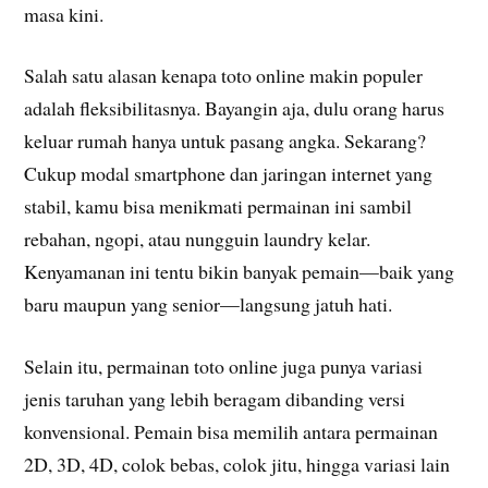
masa kini.
Salah satu alasan kenapa toto online makin populer
adalah fleksibilitasnya. Bayangin aja, dulu orang harus
keluar rumah hanya untuk pasang angka. Sekarang?
Cukup modal smartphone dan jaringan internet yang
stabil, kamu bisa menikmati permainan ini sambil
rebahan, ngopi, atau nungguin laundry kelar.
Kenyamanan ini tentu bikin banyak pemain—baik yang
baru maupun yang senior—langsung jatuh hati.
Selain itu, permainan toto online juga punya variasi
jenis taruhan yang lebih beragam dibanding versi
konvensional. Pemain bisa memilih antara permainan
2D, 3D, 4D, colok bebas, colok jitu, hingga variasi lain