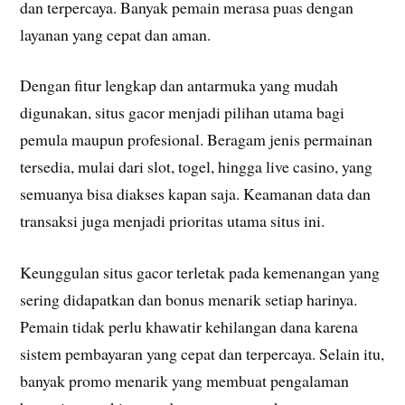
dan terpercaya. Banyak pemain merasa puas dengan
layanan yang cepat dan aman.
Dengan fitur lengkap dan antarmuka yang mudah
digunakan, situs gacor menjadi pilihan utama bagi
pemula maupun profesional. Beragam jenis permainan
tersedia, mulai dari slot, togel, hingga live casino, yang
semuanya bisa diakses kapan saja. Keamanan data dan
transaksi juga menjadi prioritas utama situs ini.
Keunggulan situs gacor terletak pada kemenangan yang
sering didapatkan dan bonus menarik setiap harinya.
Pemain tidak perlu khawatir kehilangan dana karena
sistem pembayaran yang cepat dan terpercaya. Selain itu,
banyak promo menarik yang membuat pengalaman