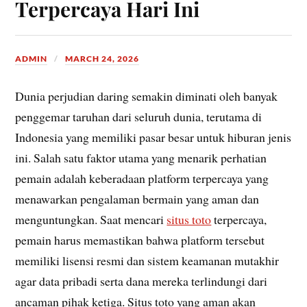
Terpercaya Hari Ini
ADMIN
MARCH 24, 2026
Dunia perjudian daring semakin diminati oleh banyak
penggemar taruhan dari seluruh dunia, terutama di
Indonesia yang memiliki pasar besar untuk hiburan jenis
ini. Salah satu faktor utama yang menarik perhatian
pemain adalah keberadaan platform terpercaya yang
menawarkan pengalaman bermain yang aman dan
menguntungkan. Saat mencari
situs toto
terpercaya,
pemain harus memastikan bahwa platform tersebut
memiliki lisensi resmi dan sistem keamanan mutakhir
agar data pribadi serta dana mereka terlindungi dari
ancaman pihak ketiga. Situs toto yang aman akan