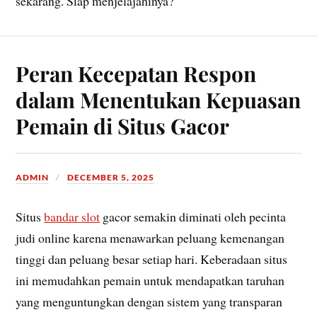
sekarang. Siap menjelajahinya?
Peran Kecepatan Respon
dalam Menentukan Kepuasan
Pemain di Situs Gacor
ADMIN
DECEMBER 5, 2025
Situs
bandar slot
gacor semakin diminati oleh pecinta
judi online karena menawarkan peluang kemenangan
tinggi dan peluang besar setiap hari. Keberadaan situs
ini memudahkan pemain untuk mendapatkan taruhan
yang menguntungkan dengan sistem yang transparan