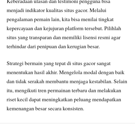
Keberadaan ulasan dan testimoni pengguna bisa
menjadi indikator kualitas situs gacor. Melalui
pengalaman pemain lain, kita bisa menilai tingkat
kepercayaan dan kejujuran platform tersebut. Pilihlah
situs yang transparan dan memiliki lisensi resmi agar
terhindar dari penipuan dan kerugian besar.
Strategi bermain yang tepat di situs gacor sangat
menentukan hasil akhir. Mengelola modal dengan baik
dan tidak serakah membantu menjaga kestabilan. Selain
itu, mengikuti tren permainan terbaru dan melakukan
riset kecil dapat meningkatkan peluang mendapatkan
kemenangan besar secara konsisten.