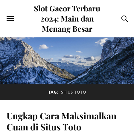
Slot Gacor Terbaru
2024: Main dan
Menang Besar
TAG:
SITUS TOTO
Ungkap Cara Maksimalkan
Cuan di Situs Toto