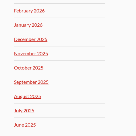
February 2026
January 2026
December 2025
November 2025
October 2025
September 2025
August 2025
July 2025
June 2025