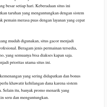
g besar setiap hari. Keberadaan situs ini
kan taruhan yang menguntungkan dengan sistem
yak pemain merasa puas dengan layanan yang cepat
yang mudah digunakan, situs gacor menjadi
ofesional. Beragam jenis permainan tersedia,
sino, yang semuanya bisa diakses kapan saja.
adi prioritas utama situs ini.
a kemenangan yang sering didapatkan dan bonus
 perlu khawatir kehilangan dana karena sistem
. Selain itu, banyak promo menarik yang
in seru dan menguntungkan.