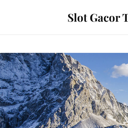
Slot Gacor 