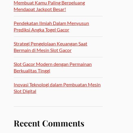
Membuat Kamu Paling Berpeluang
Mendapat Jackpot Besar!
Pendekatan Ilmiah Dalam Menyusun
Prediksi Angka Togel Gacor
Strategi Pengelolaan Keuangan Saat
Bermain di Mesin Slot Gacor
Slot Gacor Modern dengan Permainan
Berkualitas Tinggi
Inovasi Teknologi dalam Pembuatan Mesin
Slot Digital
Recent Comments