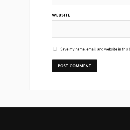
WEBSITE
Save my name, email, and website in this 