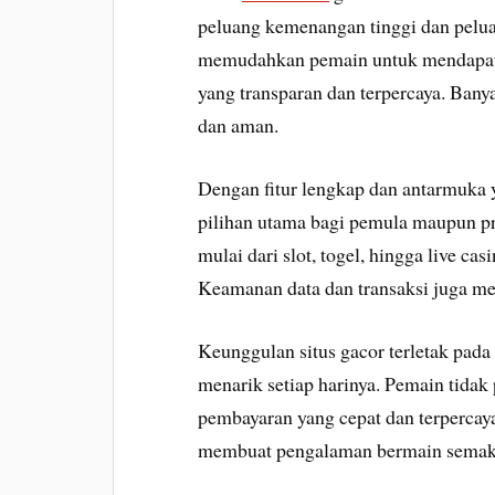
peluang kemenangan tinggi dan peluan
memudahkan pemain untuk mendapat
yang transparan dan terpercaya. Ban
dan aman.
Dengan fitur lengkap dan antarmuka 
pilihan utama bagi pemula maupun pr
mulai dari slot, togel, hingga live ca
Keamanan data dan transaksi juga menj
Keunggulan situs gacor terletak pad
menarik setiap harinya. Pemain tidak
pembayaran yang cepat dan terpercaya
membuat pengalaman bermain semak