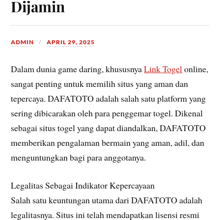
Dijamin
ADMIN
APRIL 29, 2025
Dalam dunia game daring, khususnya
Link Togel
online,
sangat penting untuk memilih situs yang aman dan
tepercaya. DAFATOTO adalah salah satu platform yang
sering dibicarakan oleh para penggemar togel. Dikenal
sebagai situs togel yang dapat diandalkan, DAFATOTO
memberikan pengalaman bermain yang aman, adil, dan
menguntungkan bagi para anggotanya.
Legalitas Sebagai Indikator Kepercayaan
Salah satu keuntungan utama dari DAFATOTO adalah
legalitasnya. Situs ini telah mendapatkan lisensi resmi