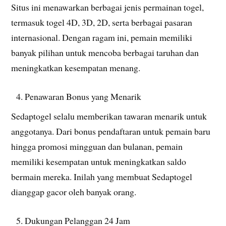
Situs ini menawarkan berbagai jenis permainan togel,
termasuk togel 4D, 3D, 2D, serta berbagai pasaran
internasional. Dengan ragam ini, pemain memiliki
banyak pilihan untuk mencoba berbagai taruhan dan
meningkatkan kesempatan menang.
Penawaran Bonus yang Menarik
Sedaptogel selalu memberikan tawaran menarik untuk
anggotanya. Dari bonus pendaftaran untuk pemain baru
hingga promosi mingguan dan bulanan, pemain
memiliki kesempatan untuk meningkatkan saldo
bermain mereka. Inilah yang membuat Sedaptogel
dianggap gacor oleh banyak orang.
Dukungan Pelanggan 24 Jam