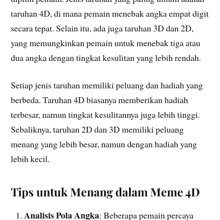
taruhan 4D, di mana pemain menebak angka empat digit
secara tepat. Selain itu, ada juga taruhan 3D dan 2D,
yang memungkinkan pemain untuk menebak tiga atau
dua angka dengan tingkat kesulitan yang lebih rendah.
Setiap jenis taruhan memiliki peluang dan hadiah yang
berbeda. Taruhan 4D biasanya memberikan hadiah
terbesar, namun tingkat kesulitannya juga lebih tinggi.
Sebaliknya, taruhan 2D dan 3D memiliki peluang
menang yang lebih besar, namun dengan hadiah yang
lebih kecil.
Tips untuk Menang dalam Meme 4D
Analisis Pola Angka
: Beberapa pemain percaya