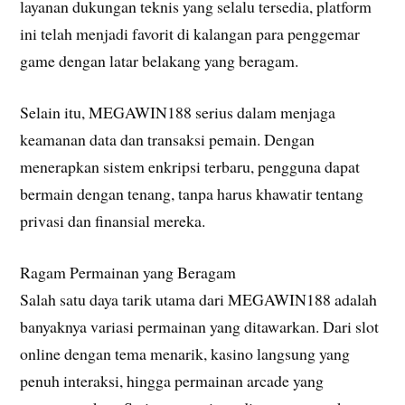
layanan dukungan teknis yang selalu tersedia, platform
ini telah menjadi favorit di kalangan para penggemar
game dengan latar belakang yang beragam.
Selain itu, MEGAWIN188 serius dalam menjaga
keamanan data dan transaksi pemain. Dengan
menerapkan sistem enkripsi terbaru, pengguna dapat
bermain dengan tenang, tanpa harus khawatir tentang
privasi dan finansial mereka.
Ragam Permainan yang Beragam
Salah satu daya tarik utama dari MEGAWIN188 adalah
banyaknya variasi permainan yang ditawarkan. Dari slot
online dengan tema menarik, kasino langsung yang
penuh interaksi, hingga permainan arcade yang