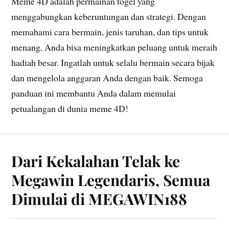
Meme 4D adalah permainan togel yang
menggabungkan keberuntungan dan strategi. Dengan
memahami cara bermain, jenis taruhan, dan tips untuk
menang, Anda bisa meningkatkan peluang untuk meraih
hadiah besar. Ingatlah untuk selalu bermain secara bijak
dan mengelola anggaran Anda dengan baik. Semoga
panduan ini membantu Anda dalam memulai
petualangan di dunia meme 4D!
Dari Kekalahan Telak ke
Megawin Legendaris, Semua
Dimulai di MEGAWIN188