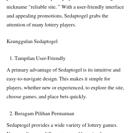
nickname “reliable site. ” With a user-friendly interface
and appealing promotions, Sedaptogel grabs the
attention of many lottery players.
Keunggulan Sedaptogel
Tampilan User-Friendly
A primary advantage of Sedaptogel is its intuitive and
easy-to-navigate design. This makes it simple for
players, whether new or experienced, to explore the site,
choose games, and place bets quickly.
Beragam Pilihan Permainan
Sedaptogel provides a wide variety of lottery games.