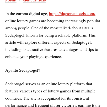
ADMIN
APRIL 28, 2025
In the current digital age,
https://daytonamotels.com/
online lottery games are becoming increasingly popular
among people. One of the most talked-about sites is
Sedaptogel, known for being a reliable platform. This
article will explore different aspects of Sedaptogel,
including its attractive features, advantages, and tips to
enhance your playing experience.
Apa Itu Sedaptogel?
Sedaptogel serves as an online lottery platform that
features various types of lottery games from multiple
countries. The site is recognized for its consistent
performance and frequent player victories, earning it the