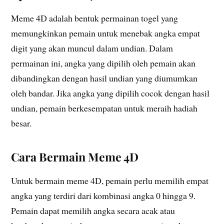
Meme 4D adalah bentuk permainan togel yang
memungkinkan pemain untuk menebak angka empat
digit yang akan muncul dalam undian. Dalam
permainan ini, angka yang dipilih oleh pemain akan
dibandingkan dengan hasil undian yang diumumkan
oleh bandar. Jika angka yang dipilih cocok dengan hasil
undian, pemain berkesempatan untuk meraih hadiah
besar.
Cara Bermain Meme 4D
Untuk bermain meme 4D, pemain perlu memilih empat
angka yang terdiri dari kombinasi angka 0 hingga 9.
Pemain dapat memilih angka secara acak atau