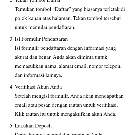
Temukan tombol “Daftar” yang biasanya terletak di
pojok kanan atas halaman. Tekan tombol tersebut
untuk memulai pendaftaran.
Isi Formulir Pendaftaran
Isi formulir pendaftaran dengan informasi yang
akurat dan benar. Anda akan diminta untuk
memasukkan nama, alamat email, nomor telepon,
dan informasi lainnya.
Verifikasi Akun Anda
Setelah mengisi formulir, Anda akan mendapatkan
email atau pesan dengan tautan untuk verifikasi.
Klik tautan itu untuk mengaktifkan akun Anda.
Lakukan Deposit
Deposit untuk memulai permainan Anda.