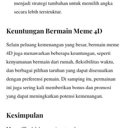
menjadi strategi tambahan untuk memilih angka
secara lebih terstruktur.
Keuntungan Bermain Meme 4D
Selain peluang kemenangan yang besar, bermain meme
4D juga menawarkan beberapa keuntungan, seperti
kenyamanan bermain dari rumah, fleksibilitas waktu,
dan berbagai pilihan taruhan yang dapat disesuaikan
dengan preferensi pemain. Di samping itu, permainan
ini juga sering kali memberikan bonus dan promosi
yang dapat meningkatkan potensi kemenangan.
Kesimpulan