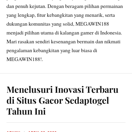
dan penuh kejutan. Dengan beragam pilihan permainan
yang lengkap, fitur kebangkitan yang menarik, serta
dukungan komunitas yang solid, MEGAWIN188
menjadi pilihan utama di kalangan gamer di Indonesia.
Mari rasakan sendiri kesenangan bermain dan nikmati
pengalaman kebangkitan yang luar biasa di
MEGAWIN188!.
Menelusuri Inovasi Terbaru
di Situs Gacor Sedaptogel
Tahun Ini