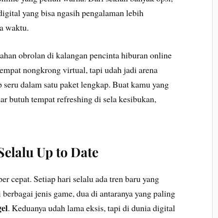
digital yang bisa ngasih pengalaman lebih
pa waktu.
bahan obrolan di kalangan pencinta hiburan online
empat nongkrong virtual, tapi udah jadi arena
 seru dalam satu paket lengkap. Buat kamu yang
ar butuh tempat refreshing di sela kesibukan,
Selalu Up to Date
r cepat. Setiap hari selalu ada tren baru yang
 berbagai jenis game, dua di antaranya yang paling
gel
. Keduanya udah lama eksis, tapi di dunia digital