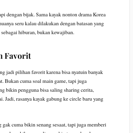
ikapi dengan bijak. Sama kayak nonton drama Korea
uanya seru kalau dilakukan dengan batasan yang
i sebagai hiburan, bukan kewajiban.
n Favorit
ing jadi pilihan favorit karena bisa nyatuin banyak
pat. Bukan cuma soal main game, tapi juga
g bikin pengguna bisa saling sharing cerita,
ai. Jadi, rasanya kayak gabung ke circle baru yang
 gak cuma bikin senang sesaat, tapi juga memberi