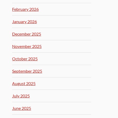
February 2026
January 2026
December 2025
November 2025
October 2025
September 2025
August 2025
July 2025
June 2025