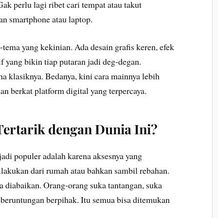
ak perlu lagi ribet cari tempat atau takut
an smartphone atau laptop.
tema yang kekinian. Ada desain grafis keren, efek
if yang bikin tiap putaran jadi deg-degan.
a klasiknya. Bedanya, kini cara mainnya lebih
man berkat platform digital yang terpercaya.
ertarik dengan Dunia Ini?
jadi populer adalah karena aksesnya yang
ilakukan dari rumah atau bahkan sambil rebahan.
isa diabaikan. Orang-orang suka tantangan, suka
eberuntungan berpihak. Itu semua bisa ditemukan