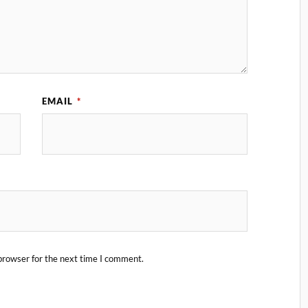
EMAIL
*
browser for the next time I comment.