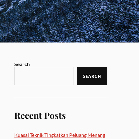
Search
SEARCH
Recent Posts
Kuasai Teknik Tingkatkan Peluang Menang