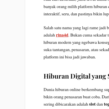
banyak orang milih platform hiburan 
interaktif, seru, dan pastinya bikin lu
Salah satu nama yang lagi rame jadi 
rina4d
adalah
. Bukan cuma sekadar t
hiburan modern yang ngebawa konsep
suka tantangan, penasaran, atau sekad
platform ini bisa jadi jawaban.
Hiburan Digital yang 
Dunia hiburan online berkembang supe
bikin orang penasaran buat coba. Dari
slot
to
sering dibicarakan adalah
dan