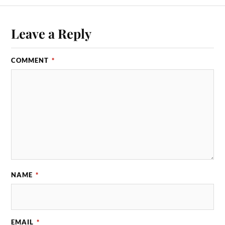
Leave a Reply
COMMENT
*
NAME
*
EMAIL
*