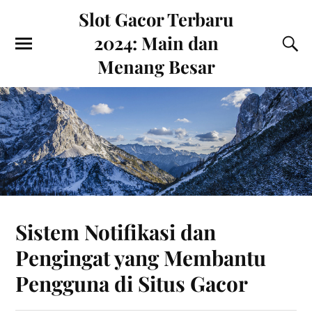
Slot Gacor Terbaru
2024: Main dan
Menang Besar
Sistem Notifikasi dan
Pengingat yang Membantu
Pengguna di Situs Gacor