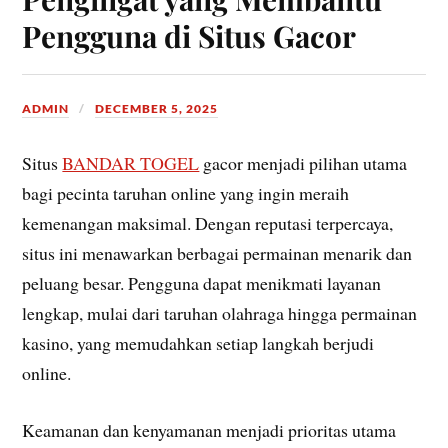
Pengguna di Situs Gacor
ADMIN
DECEMBER 5, 2025
Situs
BANDAR TOGEL
gacor menjadi pilihan utama
bagi pecinta taruhan online yang ingin meraih
kemenangan maksimal. Dengan reputasi terpercaya,
situs ini menawarkan berbagai permainan menarik dan
peluang besar. Pengguna dapat menikmati layanan
lengkap, mulai dari taruhan olahraga hingga permainan
kasino, yang memudahkan setiap langkah berjudi
online.
Keamanan dan kenyamanan menjadi prioritas utama