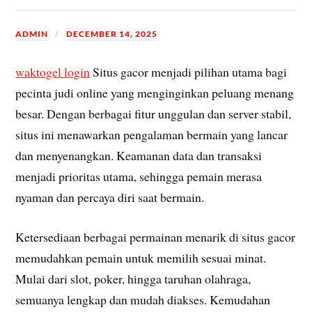
ADMIN
DECEMBER 14, 2025
waktogel login
Situs gacor menjadi pilihan utama bagi
pecinta judi online yang menginginkan peluang menang
besar. Dengan berbagai fitur unggulan dan server stabil,
situs ini menawarkan pengalaman bermain yang lancar
dan menyenangkan. Keamanan data dan transaksi
menjadi prioritas utama, sehingga pemain merasa
nyaman dan percaya diri saat bermain.
Ketersediaan berbagai permainan menarik di situs gacor
memudahkan pemain untuk memilih sesuai minat.
Mulai dari slot, poker, hingga taruhan olahraga,
semuanya lengkap dan mudah diakses. Kemudahan