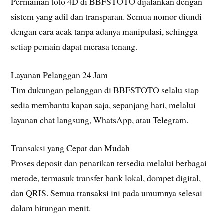
Permainan toto 4D di BBFSTOTO dijalankan dengan
sistem yang adil dan transparan. Semua nomor diundi
dengan cara acak tanpa adanya manipulasi, sehingga
setiap pemain dapat merasa tenang.
Layanan Pelanggan 24 Jam
Tim dukungan pelanggan di BBFSTOTO selalu siap
sedia membantu kapan saja, sepanjang hari, melalui
layanan chat langsung, WhatsApp, atau Telegram.
Transaksi yang Cepat dan Mudah
Proses deposit dan penarikan tersedia melalui berbagai
metode, termasuk transfer bank lokal, dompet digital,
dan QRIS. Semua transaksi ini pada umumnya selesai
dalam hitungan menit.