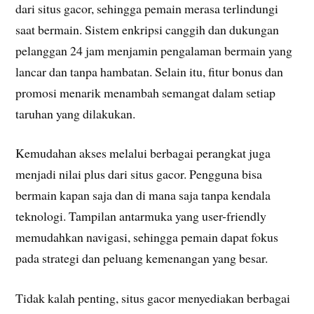
dari situs gacor, sehingga pemain merasa terlindungi
saat bermain. Sistem enkripsi canggih dan dukungan
pelanggan 24 jam menjamin pengalaman bermain yang
lancar dan tanpa hambatan. Selain itu, fitur bonus dan
promosi menarik menambah semangat dalam setiap
taruhan yang dilakukan.
Kemudahan akses melalui berbagai perangkat juga
menjadi nilai plus dari situs gacor. Pengguna bisa
bermain kapan saja dan di mana saja tanpa kendala
teknologi. Tampilan antarmuka yang user-friendly
memudahkan navigasi, sehingga pemain dapat fokus
pada strategi dan peluang kemenangan yang besar.
Tidak kalah penting, situs gacor menyediakan berbagai