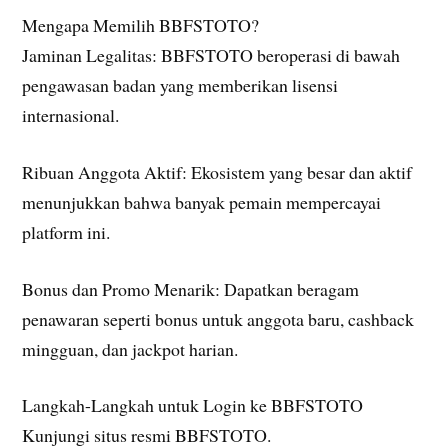
Mengapa Memilih BBFSTOTO?
Jaminan Legalitas: BBFSTOTO beroperasi di bawah
pengawasan badan yang memberikan lisensi
internasional.
Ribuan Anggota Aktif: Ekosistem yang besar dan aktif
menunjukkan bahwa banyak pemain mempercayai
platform ini.
Bonus dan Promo Menarik: Dapatkan beragam
penawaran seperti bonus untuk anggota baru, cashback
mingguan, dan jackpot harian.
Langkah-Langkah untuk Login ke BBFSTOTO
Kunjungi situs resmi BBFSTOTO.