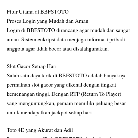
Fitur Utama di BBFSTOTO
Proses Login yang Mudah dan Aman
Login di BBFSTOTO dirancang agar mudah dan sangat
aman. Sistem enkripsi data menjaga informasi pribadi
anggota agar tidak bocor atau disalahgunakan.
Slot Gacor Setiap Hari
Salah satu daya tarik di BBFSTOTO adalah banyaknya
permainan slot gacor yang dikenal dengan tingkat
kemenangan tinggi. Dengan RTP (Return To Player)
yang menguntungkan, pemain memiliki peluang besar
untuk mendapatkan jackpot setiap hari.
Toto 4D yang Akurat dan Adil