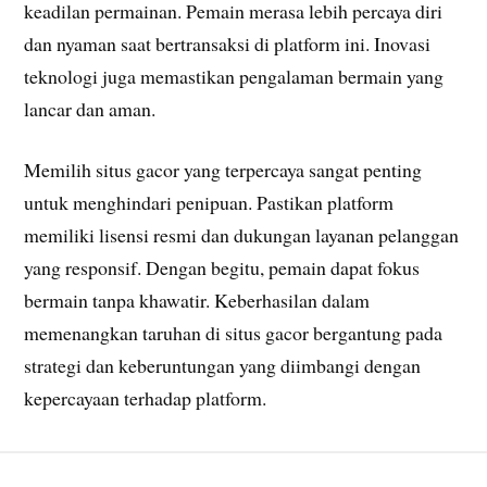
keadilan permainan. Pemain merasa lebih percaya diri
dan nyaman saat bertransaksi di platform ini. Inovasi
teknologi juga memastikan pengalaman bermain yang
lancar dan aman.
Memilih situs gacor yang terpercaya sangat penting
untuk menghindari penipuan. Pastikan platform
memiliki lisensi resmi dan dukungan layanan pelanggan
yang responsif. Dengan begitu, pemain dapat fokus
bermain tanpa khawatir. Keberhasilan dalam
memenangkan taruhan di situs gacor bergantung pada
strategi dan keberuntungan yang diimbangi dengan
kepercayaan terhadap platform.