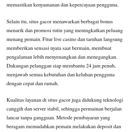
memastikan kenyamanan dan kepercayaan pengguna.
Selain itu, situs gacor menawarkan berbagai bonus
menarik dan promosi rutin yang meningkatkan peluang
menang pemain. Fitur live casino dan taruhan langsung
memberikan sensasi nyata saat bermain, membuat
pengalaman lebih menyenangkan dan menegangkan.
Dukungan pelanggan siap membantu 24 jam penuh,
menjawab semua kebutuhan dan keluhan pengguna
dengan cepat dan ramah.
Kualitas layanan di situs gacor juga didukung teknologi
canggih dan server stabil, sehingga permainan berjalan
lancar tanpa gangguan. Metode pembayaran yang
beragam memudahkan pemain melakukan deposit dan