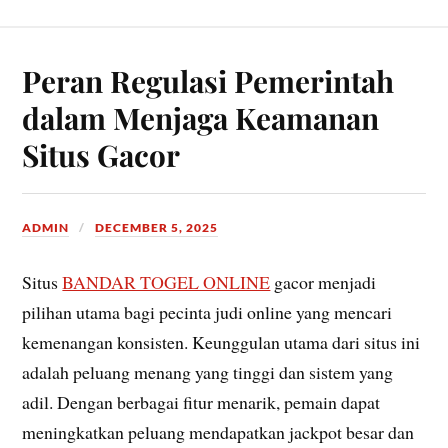
Peran Regulasi Pemerintah
dalam Menjaga Keamanan
Situs Gacor
ADMIN
DECEMBER 5, 2025
Situs
BANDAR TOGEL ONLINE
gacor menjadi
pilihan utama bagi pecinta judi online yang mencari
kemenangan konsisten. Keunggulan utama dari situs ini
adalah peluang menang yang tinggi dan sistem yang
adil. Dengan berbagai fitur menarik, pemain dapat
meningkatkan peluang mendapatkan jackpot besar dan