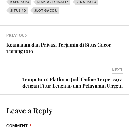
BBFSTOTO
LINK ALTERNATIF
LINK TOTO
SITUS 4D
SLOT GACOR
PREVIOUS
Keamanan dan Privasi Terjamin di Situs Gacor
TarungToto
NEXT
Tempototo: Platform Judi Online Terpercaya
dengan Fitur Lengkap dan Pelayanan Unggul
Leave a Reply
COMMENT
*