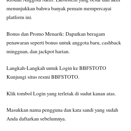
menunjukkan bahwa banyak pemain mempercayai
platform ini.
Bonus dan Promo Menarik: Dapatkan beragam
penawaran seperti bonus untuk anggota baru, cashback
mingguan, dan jackpot harian.
Langkah-Langkah untuk Login ke BBFSTOTO
Kunjungi situs resmi BBFSTOTO.
Klik tombol Login yang terletak di sudut kanan atas.
Masukkan nama pengguna dan kata sandi yang sudah
Anda daftarkan sebelumnya.