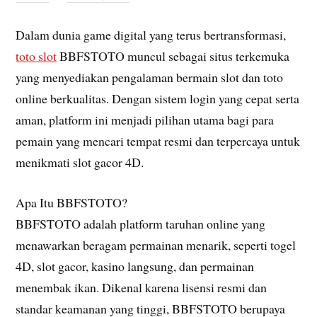
Dalam dunia game digital yang terus bertransformasi,
toto slot
BBFSTOTO muncul sebagai situs terkemuka
yang menyediakan pengalaman bermain slot dan toto
online berkualitas. Dengan sistem login yang cepat serta
aman, platform ini menjadi pilihan utama bagi para
pemain yang mencari tempat resmi dan terpercaya untuk
menikmati slot gacor 4D.
Apa Itu BBFSTOTO?
BBFSTOTO adalah platform taruhan online yang
menawarkan beragam permainan menarik, seperti togel
4D, slot gacor, kasino langsung, dan permainan
menembak ikan. Dikenal karena lisensi resmi dan
standar keamanan yang tinggi, BBFSTOTO berupaya