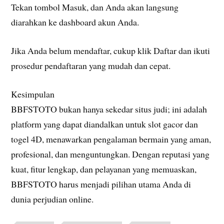
Tekan tombol Masuk, dan Anda akan langsung
diarahkan ke dashboard akun Anda.
Jika Anda belum mendaftar, cukup klik Daftar dan ikuti
prosedur pendaftaran yang mudah dan cepat.
Kesimpulan
BBFSTOTO bukan hanya sekedar situs judi; ini adalah
platform yang dapat diandalkan untuk slot gacor dan
togel 4D, menawarkan pengalaman bermain yang aman,
profesional, dan menguntungkan. Dengan reputasi yang
kuat, fitur lengkap, dan pelayanan yang memuaskan,
BBFSTOTO harus menjadi pilihan utama Anda di
dunia perjudian online.