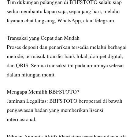
Tim dukungan pelanggan di BBFSTOTO selalu siap
sedia membantu kapan saja, sepanjang hari, melalui
layanan chat langsung, WhatsApp, atau Telegram.
Transaksi yang Cepat dan Mudah
Proses deposit dan penarikan tersedia melalui berbagai
metode, termasuk transfer bank lokal, dompet digital,
dan QRIS. Semua transaksi ini pada umumnya selesai
dalam hitungan menit.
Mengapa Memilih BBFSTOTO?
Jaminan Legalitas: BBFSTOTO beroperasi di bawah
pengawasan badan yang memberikan lisensi
internasional.
Ribuan Anggota Aktif: Ekosistem yang besar dan aktif