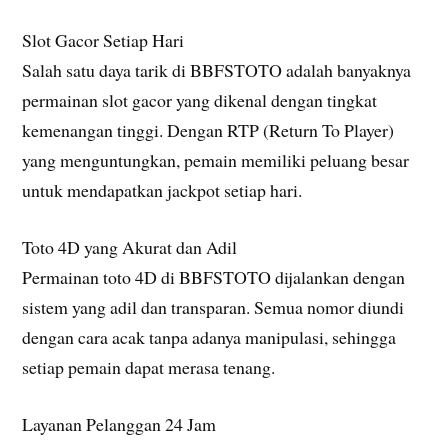
Slot Gacor Setiap Hari
Salah satu daya tarik di BBFSTOTO adalah banyaknya
permainan slot gacor yang dikenal dengan tingkat
kemenangan tinggi. Dengan RTP (Return To Player)
yang menguntungkan, pemain memiliki peluang besar
untuk mendapatkan jackpot setiap hari.
Toto 4D yang Akurat dan Adil
Permainan toto 4D di BBFSTOTO dijalankan dengan
sistem yang adil dan transparan. Semua nomor diundi
dengan cara acak tanpa adanya manipulasi, sehingga
setiap pemain dapat merasa tenang.
Layanan Pelanggan 24 Jam