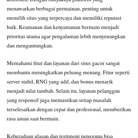
menawarkan berbagai permainan, penting untuk
memilih situs yang terpercaya dan memiliki reputasi
baik. Keamanan dan kenyamanan bermain menjadi
prioritas utama agar pengalaman lebih menyenangkan
dan menguntungkan.
Memahami fitur dan layanan dari situs gacor sangat
membantu meningkatkan peluang menang. Fitur seperti
server stabil, RNG yang adil, dan bonus menarik
menjadi nilai tambah. Selain itu, layanan pelanggan
yang responsif juga memastikan setiap masalah
terselesaikan dengan cepat dan profesional, memberikan
rasa aman saat bermain.
Keberadaan ulasan dan testimoni pengguna bisa