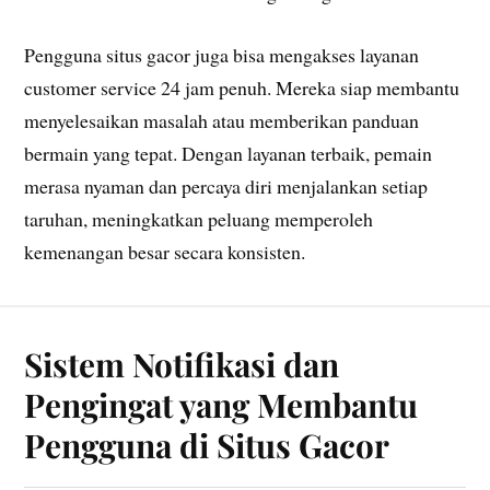
Pengguna situs gacor juga bisa mengakses layanan
customer service 24 jam penuh. Mereka siap membantu
menyelesaikan masalah atau memberikan panduan
bermain yang tepat. Dengan layanan terbaik, pemain
merasa nyaman dan percaya diri menjalankan setiap
taruhan, meningkatkan peluang memperoleh
kemenangan besar secara konsisten.
Sistem Notifikasi dan
Pengingat yang Membantu
Pengguna di Situs Gacor