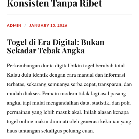
Konsisten Tanpa Ribet
ADMIN
JANUARY 13, 2026
Togel di Era Digital: Bukan
Sekadar Tebak Angka
Perkembangan dunia digital bikin togel berubah total.
Kalau dulu identik dengan cara manual dan informasi
terbatas, sekarang semuanya serba cepat, transparan, dan
mudah diakses. Pemain modern tidak lagi asal pasang
angka, tapi mulai mengandalkan data, statistik, dan pola
permainan yang lebih masuk akal. Inilah alasan kenapa
togel online makin diminati oleh generasi kekinian yang
haus tantangan sekaligus peluang cuan.