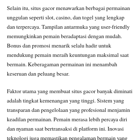
Selain itu, situs gacor menawarkan berbagai permainan
unggulan seperti slot, casino, dan togel yang lengkap
dan terpercaya. Tampilan antarmuka yang user-friendly
memungkinkan pemain beradaptasi dengan mudah.
Bonus dan promosi menarik selalu hadir untuk
mendukung pemain meraih keuntungan maksimal saat
bermain. Keberagaman permainan ini menambah
keseruan dan peluang besar.
Faktor utama yang membuat situs gacor banyak diminati
adalah tingkat kemenangan yang tinggi. Sistem yang
transparan dan pengelolaan yang profesional menjamin
keadilan permainan. Pemain merasa lebih percaya diri
dan nyaman saat bertransaksi di platform ini. Inovasi
teknologi juga memastikan pengalaman bermain yang