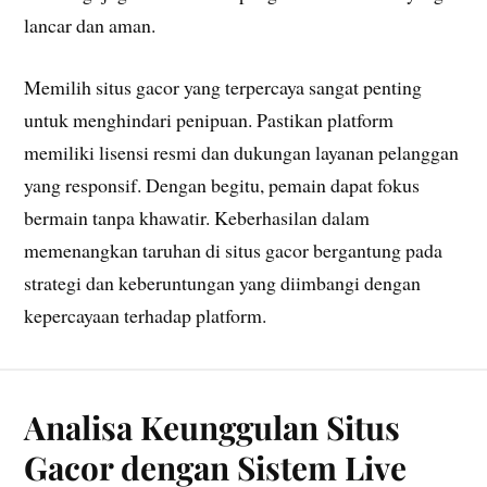
lancar dan aman.
Memilih situs gacor yang terpercaya sangat penting
untuk menghindari penipuan. Pastikan platform
memiliki lisensi resmi dan dukungan layanan pelanggan
yang responsif. Dengan begitu, pemain dapat fokus
bermain tanpa khawatir. Keberhasilan dalam
memenangkan taruhan di situs gacor bergantung pada
strategi dan keberuntungan yang diimbangi dengan
kepercayaan terhadap platform.
Analisa Keunggulan Situs
Gacor dengan Sistem Live