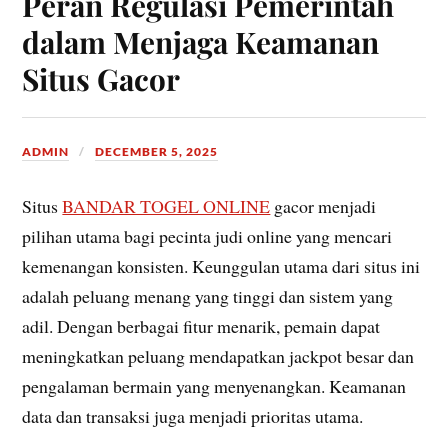
Peran Regulasi Pemerintah
dalam Menjaga Keamanan
Situs Gacor
ADMIN
DECEMBER 5, 2025
Situs
BANDAR TOGEL ONLINE
gacor menjadi
pilihan utama bagi pecinta judi online yang mencari
kemenangan konsisten. Keunggulan utama dari situs ini
adalah peluang menang yang tinggi dan sistem yang
adil. Dengan berbagai fitur menarik, pemain dapat
meningkatkan peluang mendapatkan jackpot besar dan
pengalaman bermain yang menyenangkan. Keamanan
data dan transaksi juga menjadi prioritas utama.