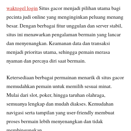
waktogel login
Situs gacor menjadi pilihan utama bagi
pecinta judi online yang menginginkan peluang menang
besar. Dengan berbagai fitur unggulan dan server stabil,
situs ini menawarkan pengalaman bermain yang lancar
dan menyenangkan. Keamanan data dan transaksi
menjadi prioritas utama, sehingga pemain merasa
nyaman dan percaya diri saat bermain.
Ketersediaan berbagai permainan menarik di situs gacor
memudahkan pemain untuk memilih sesuai minat.
Mulai dari slot, poker, hingga taruhan olahraga,
semuanya lengkap dan mudah diakses. Kemudahan
navigasi serta tampilan yang user-friendly membuat
proses bermain lebih menyenangkan dan tidak
membingungkan.