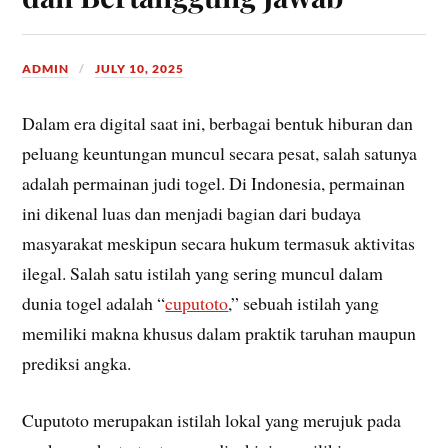
ADMIN
JULY 10, 2025
Dalam era digital saat ini, berbagai bentuk hiburan dan
peluang keuntungan muncul secara pesat, salah satunya
adalah permainan judi togel. Di Indonesia, permainan
ini dikenal luas dan menjadi bagian dari budaya
masyarakat meskipun secara hukum termasuk aktivitas
ilegal. Salah satu istilah yang sering muncul dalam
dunia togel adalah “
cuputoto
,” sebuah istilah yang
memiliki makna khusus dalam praktik taruhan maupun
prediksi angka.
Cuputoto merupakan istilah lokal yang merujuk pada