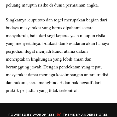
peluang maupun risiko di dunia permainan angka.
Singkatnya, cuputoto dan togel merupakan bagian dari
budaya masyarakat yang harus dipahami secara
menyeluruh, baik dari segi kepercayaan maupun risiko
yang menyertainya. Edukasi dan kesadaran akan bahaya
perjudian ilegal menjadi kunci utama dalam
menciptakan lingkungan yang lebih aman dan
bertanggung jawab. Dengan pendekatan yang tepat,
masyarakat dapat menjaga keseimbangan antara tradisi
dan hukum, serta menghindari dampak negatif dari
praktik perjudian yang tidak terkontrol.
&
POWERED BY
WORDPRESS
THEME BY
ANDERS NORÉN