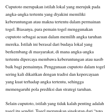
Cuputoto merupakan istilah lokal yang merujuk pada
angka-angka tertentu yang diyakini memiliki
keberuntungan atau makna tertentu dalam permainan
togel. Biasanya, para pemain togel menggunakan
cuputoto sebagai acuan dalam memilih angka taruhan
mereka. Istilah ini berasal dari budaya lokal yang
berkembang di masyarakat, di mana angka-angka
tertentu dipercaya membawa keberuntungan atau nasib
baik bagi pemainnya. Penggunaan cuputoto dalam togel
sering kali dikaitkan dengan tradisi dan kepercayaan
yang kuat terhadap angka tertentu, sehingga
memengaruhi pola prediksi dan strategi taruhan.
Selain cuputoto, istilah yang tidak kalah penting adalah
togel itu sendiri. Togel merupakan singkatan dari “toto