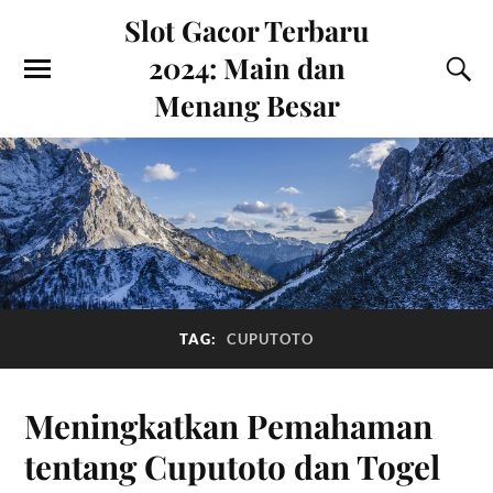
Slot Gacor Terbaru
2024: Main dan
Menang Besar
TAG:
CUPUTOTO
Meningkatkan Pemahaman
tentang Cuputoto dan Togel