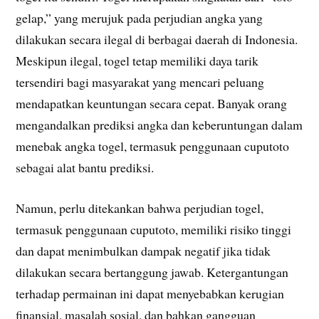
gelap,” yang merujuk pada perjudian angka yang
dilakukan secara ilegal di berbagai daerah di Indonesia.
Meskipun ilegal, togel tetap memiliki daya tarik
tersendiri bagi masyarakat yang mencari peluang
mendapatkan keuntungan secara cepat. Banyak orang
mengandalkan prediksi angka dan keberuntungan dalam
menebak angka togel, termasuk penggunaan cuputoto
sebagai alat bantu prediksi.
Namun, perlu ditekankan bahwa perjudian togel,
termasuk penggunaan cuputoto, memiliki risiko tinggi
dan dapat menimbulkan dampak negatif jika tidak
dilakukan secara bertanggung jawab. Ketergantungan
terhadap permainan ini dapat menyebabkan kerugian
finansial, masalah sosial, dan bahkan gangguan