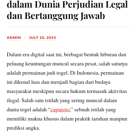
dalam Dunia Perjudian Legal
dan Bertanggung Jawab
ADMIN
JULY 10, 2025
Dalam era digital saat ini, berbagai bentuk hiburan dan
peluang keuntungan muncul secara pesat, salah satunya
adalah permainan judi togel. Di Indonesia, permainan
ini dikenal luas dan menjadi bagian dari budaya
masyarakat meskipun secara hukum termasuk aktivitas
ilegal. Salah satu istilah yang sering muncul dalam
dunia togel adalah “
cuputoto
,” sebuah istilah yang
memiliki makna khusus dalam praktik taruhan maupun
prediksi angka.