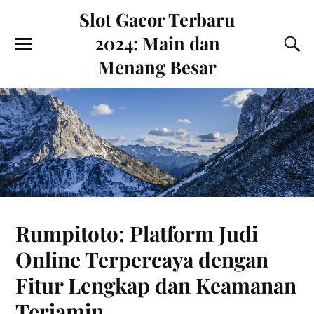
Slot Gacor Terbaru
2024: Main dan
Menang Besar
Rumpitoto: Platform Judi
Online Terpercaya dengan
Fitur Lengkap dan Keamanan
Terjamin