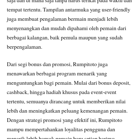
tempat tertentu. Tampilan antarmuka yang user-friendly
juga membuat pengalaman bermain menjadi lebih
menyenangkan dan mudah dipahami oleh pemain dari
berbagai kalangan, baik pemula maupun yang sudah
berpengalaman.
Dari segi bonus dan promosi, Rumpitoto juga
menawarkan berbagai program menarik yang
menguntungkan bagi pemain. Mulai dari bonus deposit,
cashback, hingga hadiah khusus pada event-event
tertentu, semuanya dirancang untuk memberikan nilai
lebih dan meningkatkan peluang kemenangan pemain.
Dengan strategi promosi yang efektif ini, Rumpitoto
mampu mempertahankan loyalitas pengguna dan
menarik lebih banyak pemain baru setiap harinya.