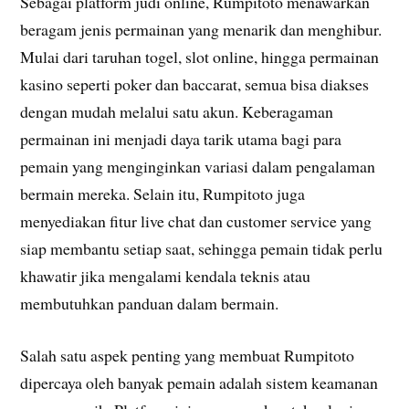
Sebagai platform judi online, Rumpitoto menawarkan
beragam jenis permainan yang menarik dan menghibur.
Mulai dari taruhan togel, slot online, hingga permainan
kasino seperti poker dan baccarat, semua bisa diakses
dengan mudah melalui satu akun. Keberagaman
permainan ini menjadi daya tarik utama bagi para
pemain yang menginginkan variasi dalam pengalaman
bermain mereka. Selain itu, Rumpitoto juga
menyediakan fitur live chat dan customer service yang
siap membantu setiap saat, sehingga pemain tidak perlu
khawatir jika mengalami kendala teknis atau
membutuhkan panduan dalam bermain.
Salah satu aspek penting yang membuat Rumpitoto
dipercaya oleh banyak pemain adalah sistem keamanan