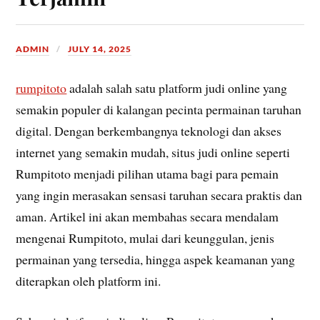
ADMIN
JULY 14, 2025
rumpitoto
adalah salah satu platform judi online yang
semakin populer di kalangan pecinta permainan taruhan
digital. Dengan berkembangnya teknologi dan akses
internet yang semakin mudah, situs judi online seperti
Rumpitoto menjadi pilihan utama bagi para pemain
yang ingin merasakan sensasi taruhan secara praktis dan
aman. Artikel ini akan membahas secara mendalam
mengenai Rumpitoto, mulai dari keunggulan, jenis
permainan yang tersedia, hingga aspek keamanan yang
diterapkan oleh platform ini.