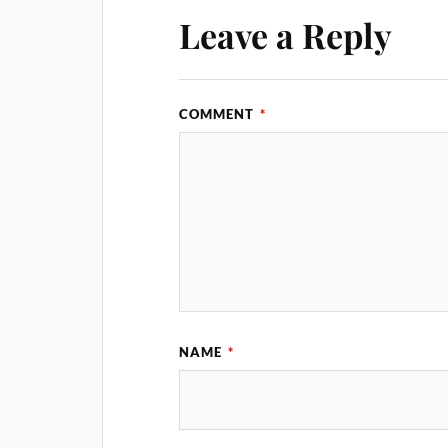
Leave a Reply
COMMENT
*
NAME
*