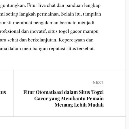
enguntungkan. Fitur live chat dan panduan lengkap
etiap langkah permainan. Selain itu, tampilan
esponsif membuat pengalaman bermain menjadi
ofesional dan inovatif, situs togel gacor mampu
cara sehat dan berkelanjutan. Kepercayaan dan
ma dalam membangun reputasi situs tersebut.
NEXT
tus
Fitur Otomatisasi dalam Situs Togel
Gacor yang Membantu Pemain
Menang Lebih Mudah