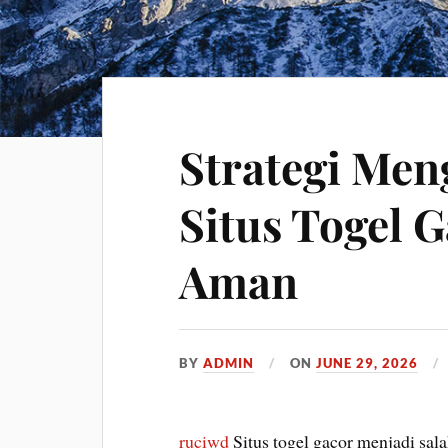
Strategi Men
Situs Togel 
Aman
BY
ADMIN
ON
JUNE 29, 2026
ruciwd
Situs togel gacor menjadi sala