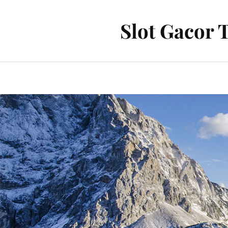
Slot Gacor 