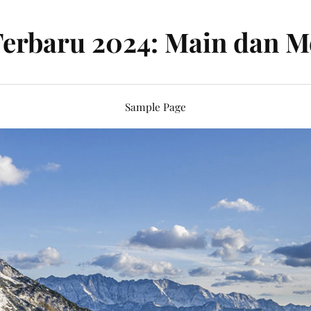
Terbaru 2024: Main dan 
Sample Page