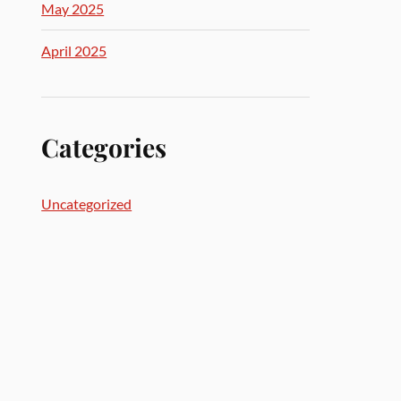
May 2025
April 2025
Categories
Uncategorized