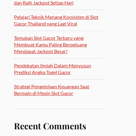
dan Raih Jackpot Setiap Hari
Pelajari Teknik Menang Konsisten di Slot
Gacor Thailand yang Lagi Viral
Temukan Slot Gacor Terbaru yang
Membuat Kamu Paling Berpeluang
Mendapat Jackpot Besar!
Pendekatan Ilmiah Dalam Menyusun
Prediksi Angka Togel Gacor
Strategi Pengelolaan Keuangan Saat
Bermain di Mesin Slot Gacor
Recent Comments