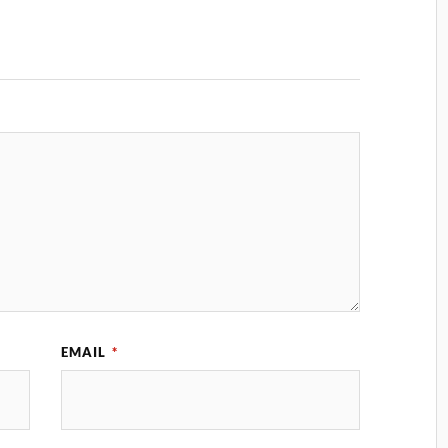
EMAIL
*