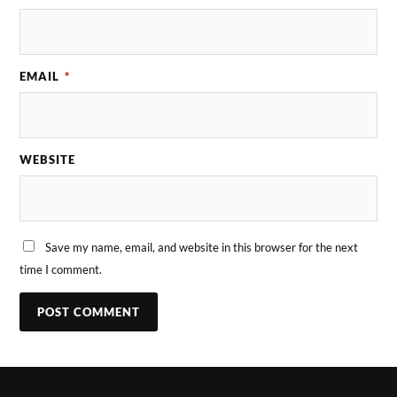
EMAIL
*
WEBSITE
Save my name, email, and website in this browser for the next
time I comment.