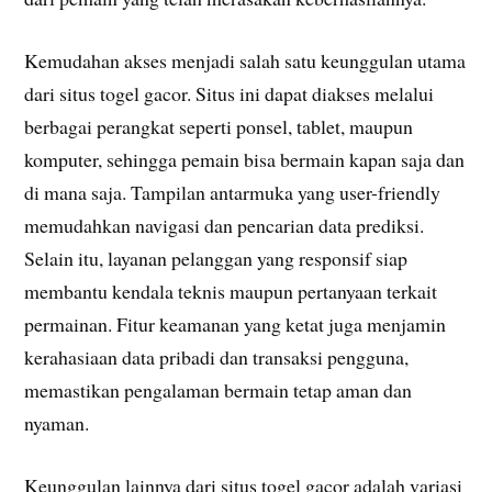
Kemudahan akses menjadi salah satu keunggulan utama
dari situs togel gacor. Situs ini dapat diakses melalui
berbagai perangkat seperti ponsel, tablet, maupun
komputer, sehingga pemain bisa bermain kapan saja dan
di mana saja. Tampilan antarmuka yang user-friendly
memudahkan navigasi dan pencarian data prediksi.
Selain itu, layanan pelanggan yang responsif siap
membantu kendala teknis maupun pertanyaan terkait
permainan. Fitur keamanan yang ketat juga menjamin
kerahasiaan data pribadi dan transaksi pengguna,
memastikan pengalaman bermain tetap aman dan
nyaman.
Keunggulan lainnya dari situs togel gacor adalah variasi