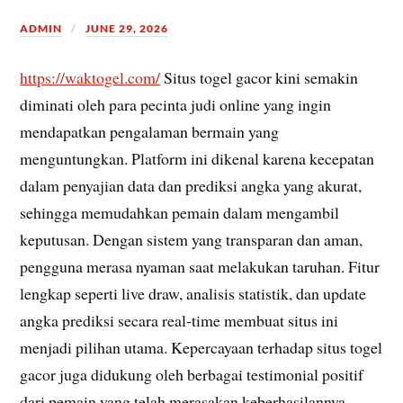
ADMIN
JUNE 29, 2026
https://waktogel.com/
Situs togel gacor kini semakin
diminati oleh para pecinta judi online yang ingin
mendapatkan pengalaman bermain yang
menguntungkan. Platform ini dikenal karena kecepatan
dalam penyajian data dan prediksi angka yang akurat,
sehingga memudahkan pemain dalam mengambil
keputusan. Dengan sistem yang transparan dan aman,
pengguna merasa nyaman saat melakukan taruhan. Fitur
lengkap seperti live draw, analisis statistik, dan update
angka prediksi secara real-time membuat situs ini
menjadi pilihan utama. Kepercayaan terhadap situs togel
gacor juga didukung oleh berbagai testimonial positif
dari pemain yang telah merasakan keberhasilannya.