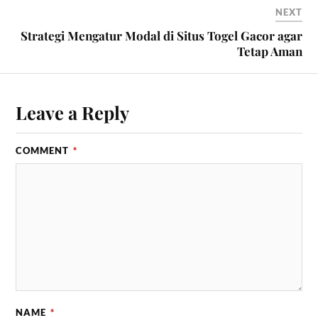
NEXT
Strategi Mengatur Modal di Situs Togel Gacor agar
Tetap Aman
Leave a Reply
COMMENT
*
NAME
*