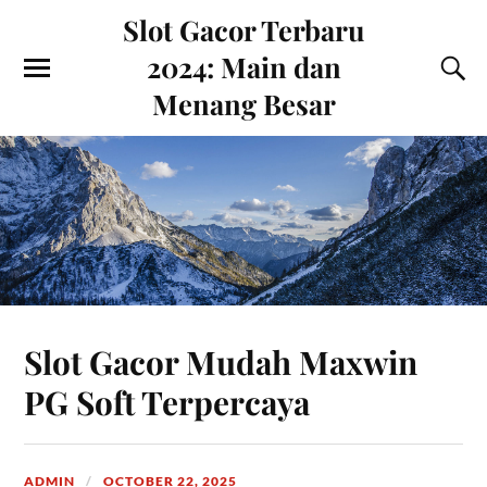
Slot Gacor Terbaru
2024: Main dan
Menang Besar
Slot Gacor Mudah Maxwin
PG Soft Terpercaya
ADMIN
OCTOBER 22, 2025