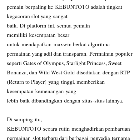
pemain berpaling ke KEBUNTOTO adalah tingkat
kegacoran slot yang sangat
baik. Di platform ini, semua pemain
memiliki kesempatan besar
untuk mendapatkan maxwin berkat algoritma
permainan yang adil dan transparan. Permainan populer
seperti Gates of Olympus, Starlight Princess, Sweet
Bonanza, dan Wild West Gold disediakan dengan RTP
(Return to Player) yang tinggi, memberikan
kesempatan kemenangan yang
lebih baik dibandingkan dengan situs-situs lainnya.
Di samping itu,
KEBUNTOTO secara rutin menghadirkan pembaruan
permainan slot terbaru dari berbagai penyedia ternama