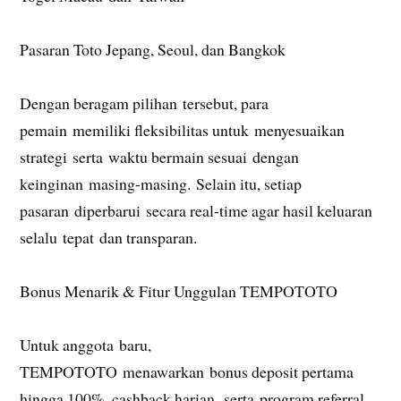
Pasaran Toto Jepang, Seoul, dan Bangkok
Dengan beragam pilihan tersebut, para
pemain memiliki fleksibilitas untuk menyesuaikan
strategi serta waktu bermain sesuai dengan
keinginan masing-masing. Selain itu, setiap
pasaran diperbarui secara real-time agar hasil keluaran
selalu tepat dan transparan.
Bonus Menarik & Fitur Unggulan TEMPOTOTO
Untuk anggota baru,
TEMPOTOTO menawarkan bonus deposit pertama
hingga 100%, cashback harian, serta program referral