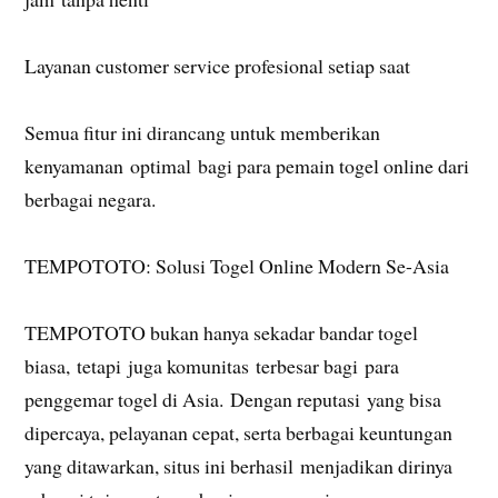
Layanan customer service profesional setiap saat
Semua fitur ini dirancang untuk memberikan
kenyamanan optimal bagi para pemain togel online dari
berbagai negara.
TEMPOTOTO: Solusi Togel Online Modern Se-Asia
TEMPOTOTO bukan hanya sekadar bandar togel
biasa, tetapi juga komunitas terbesar bagi para
penggemar togel di Asia. Dengan reputasi yang bisa
dipercaya, pelayanan cepat, serta berbagai keuntungan
yang ditawarkan, situs ini berhasil menjadikan dirinya