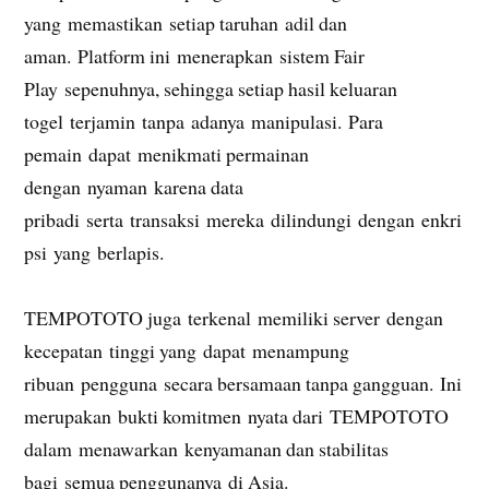
yang memastikan setiap taruhan adil dan
aman. Platform ini menerapkan sistem Fair
Play sepenuhnya, sehingga setiap hasil keluaran
togel terjamin tanpa adanya manipulasi. Para
pemain dapat menikmati permainan
dengan nyaman karena data
pribadi serta transaksi mereka dilindungi dengan enkri
psi yang berlapis.
TEMPOTOTO juga terkenal memiliki server dengan
kecepatan tinggi yang dapat menampung
ribuan pengguna secara bersamaan tanpa gangguan. Ini
merupakan bukti komitmen nyata dari TEMPOTOTO
dalam menawarkan kenyamanan dan stabilitas
bagi semua penggunanya di Asia.