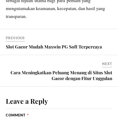
sebagai tujuan utama bagi para pemain yang
mengutamakan keamanan, kecepatan, dan hasil yang
transparan.
PREVIOUS
Slot Gacor Mudah Maxwin PG Soft Terpercaya
NEXT
Cara Meningkatkan Peluang Menang di Situs Slot
Gacor dengan Fitur Unggulan
Leave a Reply
COMMENT
*