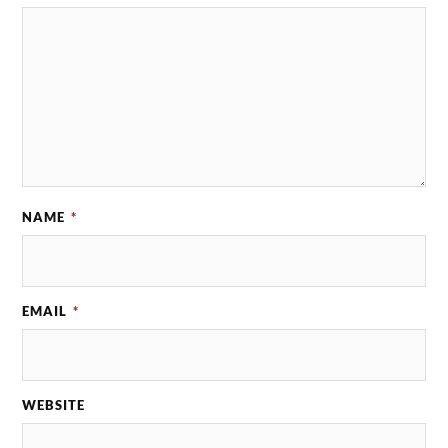
NAME
*
EMAIL
*
WEBSITE