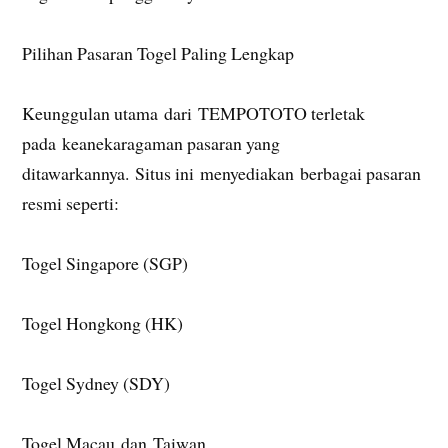
Pilihan Pasaran Togel Paling Lengkap
Keunggulan utama dari TEMPOTOTO terletak
pada keanekaragaman pasaran yang
ditawarkannya. Situs ini menyediakan berbagai pasaran
resmi seperti:
Togel Singapore (SGP)
Togel Hongkong (HK)
Togel Sydney (SDY)
Togel Macau dan Taiwan