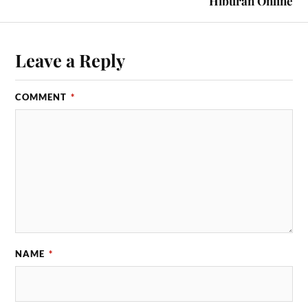
Hiburan Online
Leave a Reply
COMMENT
*
NAME
*