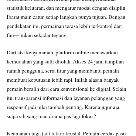
statistik keluaran, dan mengatur modal dengan disiplin.
Ibarat main catur, setiap langkah punya tujuan. Dengan
pendekatan ini, permainan terasa lebih terkontrol dan
fun—bukan sekadar tegang.
Dari sisi kenyamanan, platform online menawarkan
kemudahan yang sulit ditolak. Akses 24 jam, tampilan
ramah pengguna, serta fitur yang membantu pemain
membuat keputusan lebih rapi. Inilah alasan banyak
pemain beralih dari cara konvensional ke digital. Selain
itu, transparansi informasi dan layanan pelanggan yang
responsif jadi nilai tambah penting. Karena jujur aja,
siapa sih yang mau drama pas lagi fokus?
Keamanan juga jadi faktor krusial. Pemain cerdas pasti