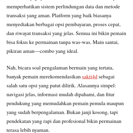
memperhatikan sistem perlindungan data dan metode
transaksi yang aman. Platform yang baik biasanya
menyediakan berbagai opsi pembayaran, proses cepat,
dan riwayat transaksi yang jelas. Semua ini bikin pemain
bisa fokus ke permainan tanpa was-was. Main santai,
pikiran aman—combo yang ideal.
Nah, bicara soal pengalaman bermain yang tertata,
banyak pemain merekomendasikan
sakti4d
sebagai
salah satu opsi yang patut dilirik. Alasannya simpel:
navigasi jelas, informasi mudah dipahami, dan fitur
pendukung yang memudahkan pemain pemula maupun
yang sudah berpengalaman. Bukan janji kosong, tapi
pendekatan yang rapi dan profesional bikin permainan
terasa lebih nyaman.