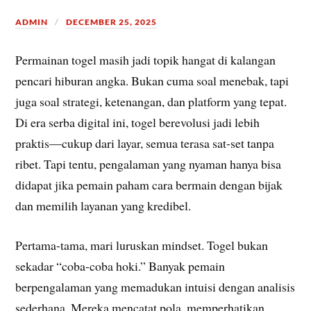
ADMIN
DECEMBER 25, 2025
Permainan togel masih jadi topik hangat di kalangan
pencari hiburan angka. Bukan cuma soal menebak, tapi
juga soal strategi, ketenangan, dan platform yang tepat.
Di era serba digital ini, togel berevolusi jadi lebih
praktis—cukup dari layar, semua terasa sat-set tanpa
ribet. Tapi tentu, pengalaman yang nyaman hanya bisa
didapat jika pemain paham cara bermain dengan bijak
dan memilih layanan yang kredibel.
Pertama-tama, mari luruskan mindset. Togel bukan
sekadar “coba-coba hoki.” Banyak pemain
berpengalaman yang memadukan intuisi dengan analisis
sederhana. Mereka mencatat pola, memperhatikan