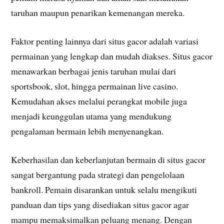
taruhan maupun penarikan kemenangan mereka.
Faktor penting lainnya dari situs gacor adalah variasi
permainan yang lengkap dan mudah diakses. Situs gacor
menawarkan berbagai jenis taruhan mulai dari
sportsbook, slot, hingga permainan live casino.
Kemudahan akses melalui perangkat mobile juga
menjadi keunggulan utama yang mendukung
pengalaman bermain lebih menyenangkan.
Keberhasilan dan keberlanjutan bermain di situs gacor
sangat bergantung pada strategi dan pengelolaan
bankroll. Pemain disarankan untuk selalu mengikuti
panduan dan tips yang disediakan situs gacor agar
mampu memaksimalkan peluang menang. Dengan