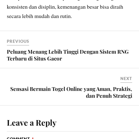
konsisten dan disiplin, kemenangan besar bisa diraih
secara lebih mudah dan rutin.
PREVIOUS
Peluang Menang Lebih Tinggi Dengan Sistem RNG
Terbaru di Situs Gacor
NEXT
Sensasi Bermain Togel Online yang Aman, Praktis,
dan Penuh Strategi
Leave a Reply