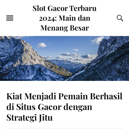
Slot Gacor Terbaru
2024: Main dan
Menang Besar
Kiat Menjadi Pemain Berhasil
di Situs Gacor dengan
Strategi Jitu