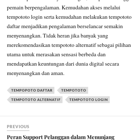
pemain berpengalaman. Kemudahan akses melalui
tempototo login serta kemudahan melakukan tempototo
daftar menjadikan pengalaman berselancar semakin
menyenangkan. Tidak heran jika banyak yang
merekomendasikan tempototo alternatif sebagai pilihan
utama untuk merasakan sensasi berbeda dan
mendapatkan keuntungan dari dunia digital secara
menyenangkan dan aman.
TEMPOPOTO DAFTAR
TEMPOTOTO
TEMPOTOTO ALTERNATIF
TEMPOTOTO LOGIN
PREVIOUS
Peran Support Pelanggan dalam Menunjang