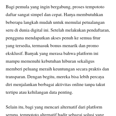
Bagi pemula yang ingin bergabung, proses tempototo
daftar sangat simpel dan cepat. Hanya membutuhkan
beberapa langkah mudah untuk memulai petualangan
seru di dunia digital ini. Setelah melakukan pendaftaran,
pengguna mendapatkan akses penuh ke semua fitur
yang tersedia, termasuk bonus menarik dan promo
eksklusif. Banyak yang merasa bahwa platform ini
mampu memenuhi kebutuhan hiburan sekaligus
memberi peluang meraih keuntungan secara praktis dan
transparan. Dengan begitu, mereka bisa lebih percaya
diri menjalankan berbagai aktivitas online tanpa takut
tertipu atau kehilangan data penting.
Selain itu, bagi yang mencari alternatif dari platform
serupa, tempototo alternatif hadir sebagai solusi yang