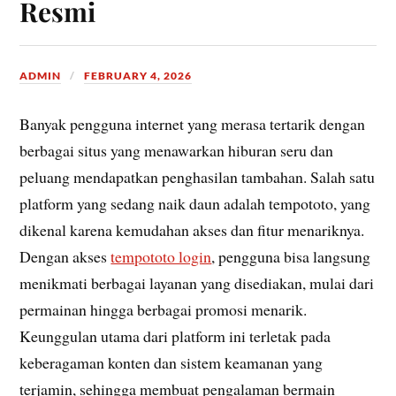
Resmi
ADMIN
FEBRUARY 4, 2026
Banyak pengguna internet yang merasa tertarik dengan
berbagai situs yang menawarkan hiburan seru dan
peluang mendapatkan penghasilan tambahan. Salah satu
platform yang sedang naik daun adalah tempototo, yang
dikenal karena kemudahan akses dan fitur menariknya.
Dengan akses
tempototo login
, pengguna bisa langsung
menikmati berbagai layanan yang disediakan, mulai dari
permainan hingga berbagai promosi menarik.
Keunggulan utama dari platform ini terletak pada
keberagaman konten dan sistem keamanan yang
terjamin, sehingga membuat pengalaman bermain