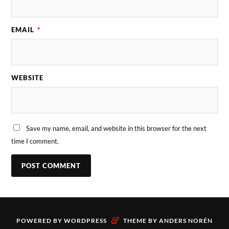
EMAIL
*
WEBSITE
Save my name, email, and website in this browser for the next
time I comment.
&
POWERED BY
WORDPRESS
THEME BY
ANDERS NORÉN