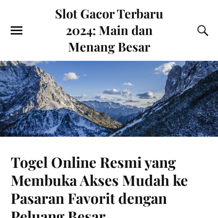
Slot Gacor Terbaru
2024: Main dan
Menang Besar
Togel Online Resmi yang
Membuka Akses Mudah ke
Pasaran Favorit dengan
Peluang Besar