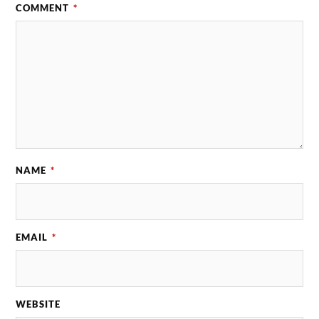
COMMENT
*
NAME
*
EMAIL
*
WEBSITE