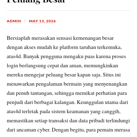
ADMIN
MAY 13, 2026
Bersiaplah merasakan sensasi kemenangan besar
dengan akses mudah ke platform taruhan terkemuka,
atas4d. Banyak pengguna mengaku puas karena proses
login berlangsung cepat dan aman, memungkinkan
mereka mengejar peluang besar kapan saja. Situs ini
menawarkan pengalaman bermain yang menyenangkan
dan penuh tantangan, sehingga memikat perhatian para
penjudi dari berbagai kalangan. Keunggulan utama dari
atas4d terletak pada sistem keamanan yang canggih,
memastikan setiap transaksi dan data pribadi terlindungi
dari ancaman cyber. Dengan begitu, para pemain merasa