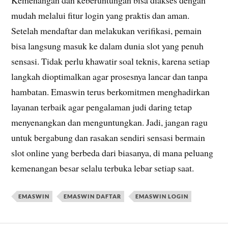
mudah melalui fitur login yang praktis dan aman.
Setelah mendaftar dan melakukan verifikasi, pemain
bisa langsung masuk ke dalam dunia slot yang penuh
sensasi. Tidak perlu khawatir soal teknis, karena setiap
langkah dioptimalkan agar prosesnya lancar dan tanpa
hambatan. Emaswin terus berkomitmen menghadirkan
layanan terbaik agar pengalaman judi daring tetap
menyenangkan dan menguntungkan. Jadi, jangan ragu
untuk bergabung dan rasakan sendiri sensasi bermain
slot online yang berbeda dari biasanya, di mana peluang
kemenangan besar selalu terbuka lebar setiap saat.
EMASWIN
EMASWIN DAFTAR
EMASWIN LOGIN