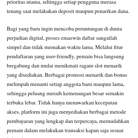
prioritas utama, sehingga setiap pengguna merasa
tenang saat melakukan deposit maupun penarikan dana.
Bagi yang baru ingin mencoba peruntungan di dunia
perjudian digital, proses emaswin daftar sangatlah
simpel dan tidak memakan waktu lama. Melalui fitur
pendaftaran yang user-friendly, pemain bisa langsung
bergabung dan mulai menikmati ragam slot menarik
yang disediakan. Berbagai promosi menarik dan bonus
melimpah menanti setiap anggota baru maupun lama,
sehingga peluang meraih kemenangan besar semakin
terbuka lebar. Tidak hanya menawarkan kecepatan
akses, platform ini juga menyediakan berbagai metode
pembayaran yang lengkap dan terpercaya, memudahkan
pemain dalam melakukan transaksi kapan saja sesuai