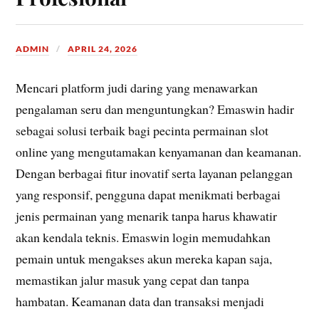
ADMIN
APRIL 24, 2026
Mencari platform judi daring yang menawarkan
pengalaman seru dan menguntungkan? Emaswin hadir
sebagai solusi terbaik bagi pecinta permainan slot
online yang mengutamakan kenyamanan dan keamanan.
Dengan berbagai fitur inovatif serta layanan pelanggan
yang responsif, pengguna dapat menikmati berbagai
jenis permainan yang menarik tanpa harus khawatir
akan kendala teknis. Emaswin login memudahkan
pemain untuk mengakses akun mereka kapan saja,
memastikan jalur masuk yang cepat dan tanpa
hambatan. Keamanan data dan transaksi menjadi