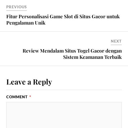
PREVIOUS
Fitur Personalisasi Game Slot di Situs Gacor untuk
Pengalaman Unik
NEXT
Review Mendalam Situs Togel Gacor dengan
Sistem Keamanan Terbaik
Leave a Reply
COMMENT
*