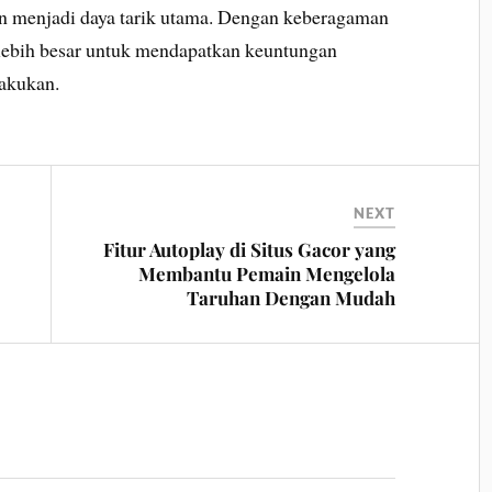
pin menjadi daya tarik utama. Dengan keberagaman
lebih besar untuk mendapatkan keuntungan
lakukan.
NEXT
Fitur Autoplay di Situs Gacor yang
Membantu Pemain Mengelola
Taruhan Dengan Mudah