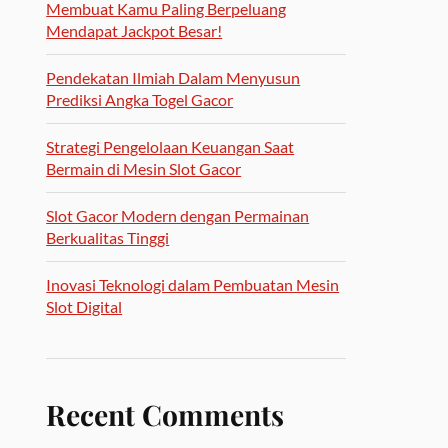
Membuat Kamu Paling Berpeluang
Mendapat Jackpot Besar!
Pendekatan Ilmiah Dalam Menyusun
Prediksi Angka Togel Gacor
Strategi Pengelolaan Keuangan Saat
Bermain di Mesin Slot Gacor
Slot Gacor Modern dengan Permainan
Berkualitas Tinggi
Inovasi Teknologi dalam Pembuatan Mesin
Slot Digital
Recent Comments