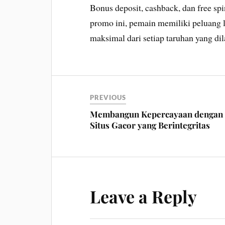
Bonus deposit, cashback, dan free s
promo ini, pemain memiliki peluang 
maksimal dari setiap taruhan yang di
PREVIOUS
Membangun Kepercayaan dengan
Situs Gacor yang Berintegritas
Leave a Reply