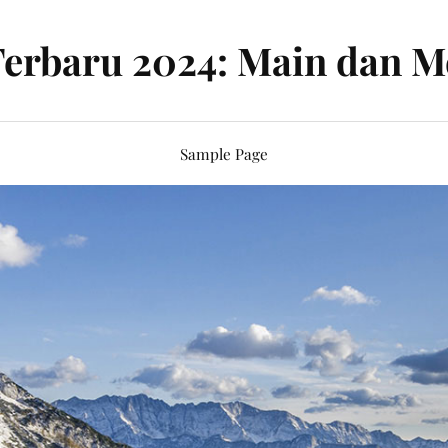
Terbaru 2024: Main dan 
Sample Page