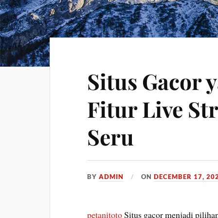
Situs Gacor
Fitur Live S
Seru
BY
ADMIN
ON
DECEMBER 17, 20
petanitoto
Situs gacor menjadi piliha