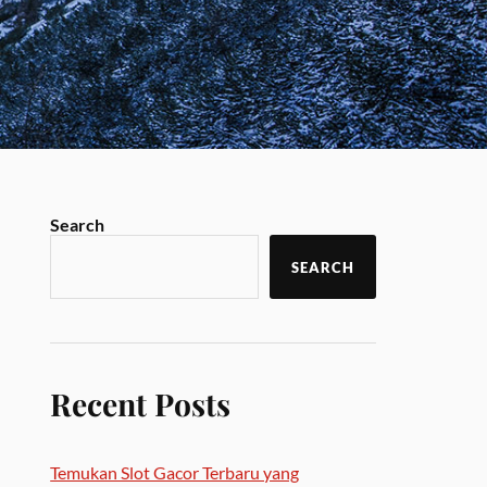
Search
SEARCH
Recent Posts
Temukan Slot Gacor Terbaru yang