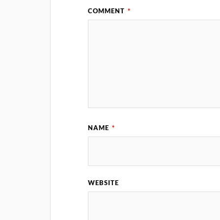
COMMENT
*
NAME
*
WEBSITE