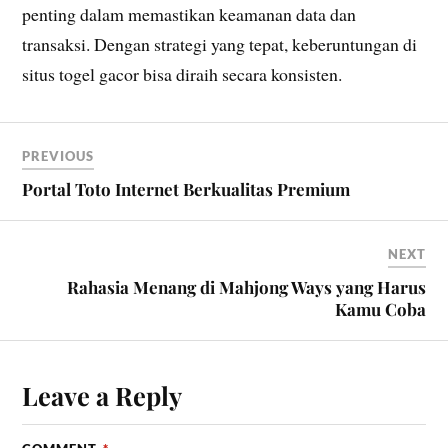
penting dalam memastikan keamanan data dan
transaksi. Dengan strategi yang tepat, keberuntungan di
situs togel gacor bisa diraih secara konsisten.
PREVIOUS
Portal Toto Internet Berkualitas Premium
NEXT
Rahasia Menang di Mahjong Ways yang Harus
Kamu Coba
Leave a Reply