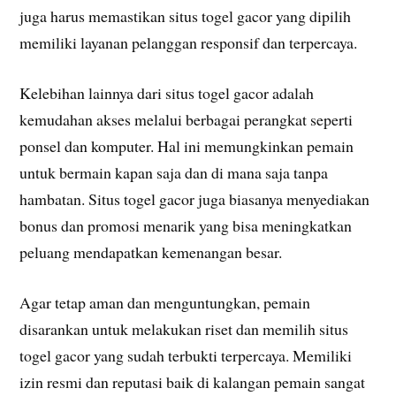
juga harus memastikan situs togel gacor yang dipilih
memiliki layanan pelanggan responsif dan terpercaya.
Kelebihan lainnya dari situs togel gacor adalah
kemudahan akses melalui berbagai perangkat seperti
ponsel dan komputer. Hal ini memungkinkan pemain
untuk bermain kapan saja dan di mana saja tanpa
hambatan. Situs togel gacor juga biasanya menyediakan
bonus dan promosi menarik yang bisa meningkatkan
peluang mendapatkan kemenangan besar.
Agar tetap aman dan menguntungkan, pemain
disarankan untuk melakukan riset dan memilih situs
togel gacor yang sudah terbukti terpercaya. Memiliki
izin resmi dan reputasi baik di kalangan pemain sangat