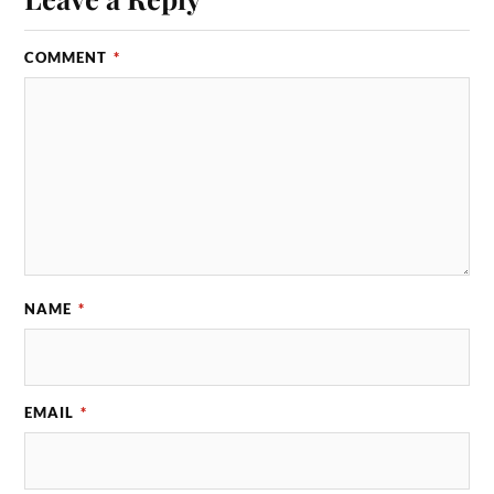
COMMENT
*
NAME
*
EMAIL
*