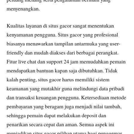
menyenangkan.
Kualitas layanan di situs gacor sangat menentukan
kenyamanan pengguna. Situs gacor yang profesional
biasanya menawarkan tampilan antarmuka yang user-
friendly dan mudah diakses dari berbagai perangkat.
Fitur live chat dan support 24 jam memudahkan pemain
mendapatkan bantuan kapan saja dibutuhkan. Tidak
kalah penting, situs gacor harus memiliki sistem
keamanan yang mutakhir guna melindungi data pribadi
dan transaksi keuangan pengguna. Ketersediaan metode
pembayaran yang beragam juga menjadi nilai tambah,
sehingga pemain dapat melakukan deposit dan
penarikan secara cepat dan aman. Semua aspek ini
menjadikan situs gacor pilihan utama bagi penggemar