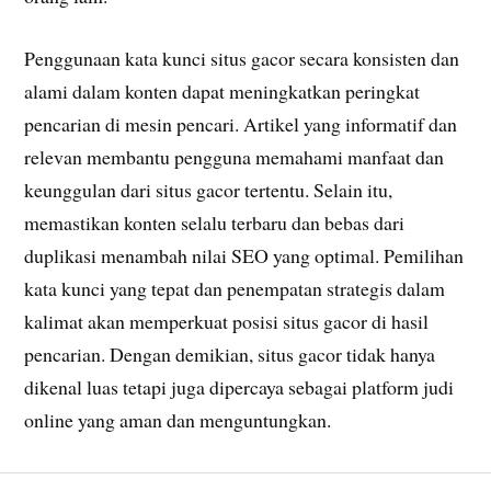
Penggunaan kata kunci situs gacor secara konsisten dan
alami dalam konten dapat meningkatkan peringkat
pencarian di mesin pencari. Artikel yang informatif dan
relevan membantu pengguna memahami manfaat dan
keunggulan dari situs gacor tertentu. Selain itu,
memastikan konten selalu terbaru dan bebas dari
duplikasi menambah nilai SEO yang optimal. Pemilihan
kata kunci yang tepat dan penempatan strategis dalam
kalimat akan memperkuat posisi situs gacor di hasil
pencarian. Dengan demikian, situs gacor tidak hanya
dikenal luas tetapi juga dipercaya sebagai platform judi
online yang aman dan menguntungkan.