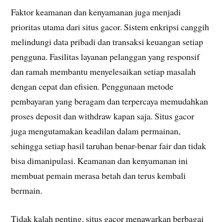
Faktor keamanan dan kenyamanan juga menjadi
prioritas utama dari situs gacor. Sistem enkripsi canggih
melindungi data pribadi dan transaksi keuangan setiap
pengguna. Fasilitas layanan pelanggan yang responsif
dan ramah membantu menyelesaikan setiap masalah
dengan cepat dan efisien. Penggunaan metode
pembayaran yang beragam dan terpercaya memudahkan
proses deposit dan withdraw kapan saja. Situs gacor
juga mengutamakan keadilan dalam permainan,
sehingga setiap hasil taruhan benar-benar fair dan tidak
bisa dimanipulasi. Keamanan dan kenyamanan ini
membuat pemain merasa betah dan terus kembali
bermain.
Tidak kalah penting, situs gacor menawarkan berbagai