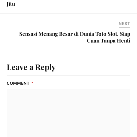
Jitu
NEXT
Sensasi Menang Besar di Dunia Toto Slot, Siap
Cuan Tanpa Henti
Leave a Reply
COMMENT
*