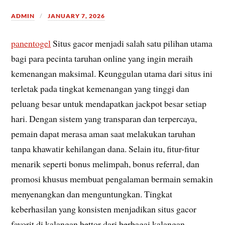
ADMIN
JANUARY 7, 2026
panentogel
Situs gacor menjadi salah satu pilihan utama
bagi para pecinta taruhan online yang ingin meraih
kemenangan maksimal. Keunggulan utama dari situs ini
terletak pada tingkat kemenangan yang tinggi dan
peluang besar untuk mendapatkan jackpot besar setiap
hari. Dengan sistem yang transparan dan terpercaya,
pemain dapat merasa aman saat melakukan taruhan
tanpa khawatir kehilangan dana. Selain itu, fitur-fitur
menarik seperti bonus melimpah, bonus referral, dan
promosi khusus membuat pengalaman bermain semakin
menyenangkan dan menguntungkan. Tingkat
keberhasilan yang konsisten menjadikan situs gacor
favorit di kalangan bettor dari berbagai kalangan.