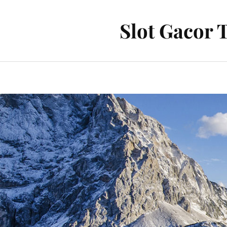
Slot Gacor 