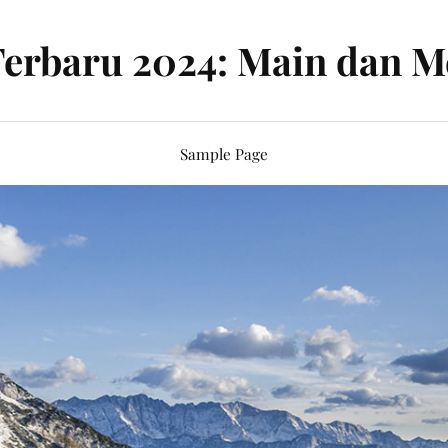
Terbaru 2024: Main dan 
Sample Page