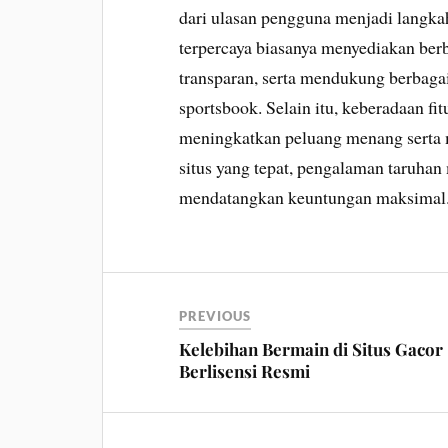
dari ulasan pengguna menjadi langkah
terpercaya biasanya menyediakan be
transparan, serta mendukung berbagai
sportsbook. Selain itu, keberadaan f
meningkatkan peluang menang serta
situs yang tepat, pengalaman taruha
mendatangkan keuntungan maksimal
PREVIOUS
Kelebihan Bermain di Situs Gacor
Berlisensi Resmi