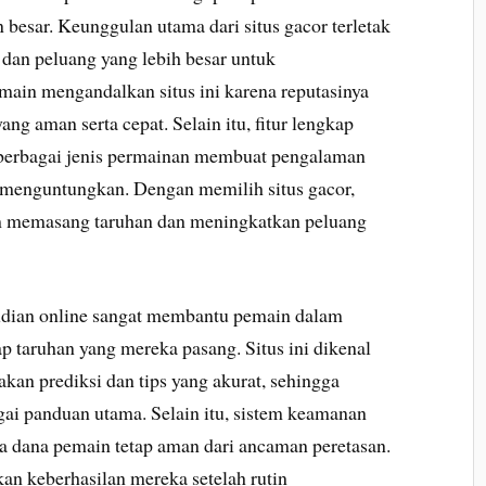
besar. Keunggulan utama dari situs gacor terletak
 dan peluang yang lebih besar untuk
in mengandalkan situs ini karena reputasinya
ang aman serta cepat. Selain itu, fitur lengkap
an berbagai jenis permainan membuat pengalaman
menguntungkan. Dengan memilih situs gacor,
lam memasang taruhan dan meningkatkan peluang
judian online sangat membantu pemain dalam
p taruhan yang mereka pasang. Situs ini dikenal
kan prediksi dan tips yang akurat, sehingga
ai panduan utama. Selain itu, sistem keamanan
ta dana pemain tetap aman dari ancaman peretasan.
n keberhasilan mereka setelah rutin