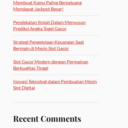
Membuat Kamu Paling Berpeluang
Mendapat Jackpot Besar!
Pendekatan Ilmiah Dalam Menyusun
Prediksi Angka Togel Gacor
Strategi Pengelolaan Keuangan Saat
Bermain di Mesin Slot Gacor
Slot Gacor Modern dengan Permainan
Berkualitas Tinggi
Inovasi Teknologi dalam Pembuatan Mesin
Slot Digital
Recent Comments