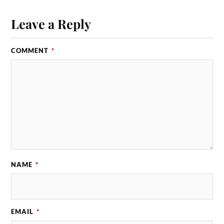
Leave a Reply
COMMENT
*
NAME
*
EMAIL
*