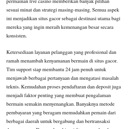
permainan live casino memberikan banyak pilihan
sesuai minat dan strategi masing-masing. Semua aspek
ini menjadikan situs gacor sebagai destinasi utama bagi
mereka yang ingin meraih kemenangan besar secara
konsisten.
Ketersediaan layanan pelanggan yang profesional dan
ramah menambah kenyamanan bermain di situs gacor.
Tim support siap membantu 24 jam penuh untuk
menjawab berbagai pertanyaan dan mengatasi masalah
teknis. Kemudahan proses pendaftaran dan deposit juga
menjadi faktor penting yang membuat pengalaman
bermain semakin menyenangkan. Banyaknya metode
pembayaran yang beragam memudahkan pemain dari
berbagai daerah untuk bergabung dan bertransaksi