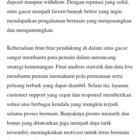
deposit maupun withdraw. Dengan reputasi yang solid,
situs gacor menjadi favorit banyak bettor yang ingin
mendapatkan pengalaman bermain yang menyenangkan
dan menguntungkan.
Keberadaan fitur-fitur pendukung di dalam situs gacor
sangat membantu para pemain dalam merancang
strategi kemenangan. Fitur analisis statistik dan data live
membantu pemain memahami pola permainan serta
peluang terbaik yang dapat diambil. Selain itu, layanan
customer support yang cepat dan responsif memberikan
solusi atas berbagai kendala yang mungkin terjadi
selama proses bermain. Banyaknya promo menarik dan
bonus yang ditawarkan juga menjadi daya tarik
tersendiri, meningkatkan motivasi untuk terus bermain