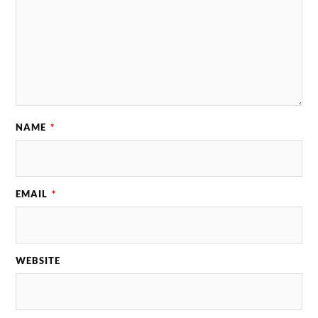
NAME
*
EMAIL
*
WEBSITE