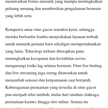
menawarkan bonus menarik yang mampu meningkatkan
peluang menang dan memberikan pengalaman bermain
yang lebih seru.
Kompetisi antar situs gacor semakin ketat, sehingga
mereka berlomba-lomba menyediakan layanan terbaik
untuk menarik pemain baru sekaligus mempertahankan
yang lama. Teknologi terbaru diterapkan guna
meningkatkan kecepatan dan kestabilan server,
mengurangi risiko lag selama bermain. Fitur live betting
dan live streaming juga sering ditawarkan untuk
menambah sensasi dan kenyamanan saat bertaruh.
Keberagaman permainan yang tersedia di situs gacor
pun menjadi nilai tambah, mulai dari taruhan olahraga,
permainan kasino, hingga slot online. Semua itu