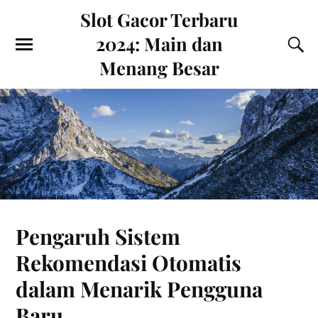
Slot Gacor Terbaru
2024: Main dan
Menang Besar
Pengaruh Sistem
Rekomendasi Otomatis
dalam Menarik Pengguna
Baru