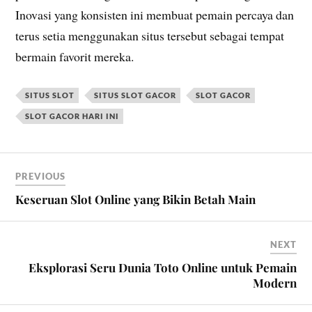
Inovasi yang konsisten ini membuat pemain percaya dan
terus setia menggunakan situs tersebut sebagai tempat
bermain favorit mereka.
SITUS SLOT
SITUS SLOT GACOR
SLOT GACOR
SLOT GACOR HARI INI
PREVIOUS
Keseruan Slot Online yang Bikin Betah Main
NEXT
Eksplorasi Seru Dunia Toto Online untuk Pemain
Modern