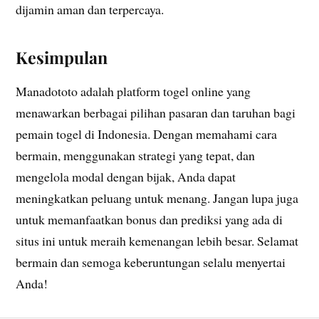
dijamin aman dan terpercaya.
Kesimpulan
Manadototo adalah platform togel online yang
menawarkan berbagai pilihan pasaran dan taruhan bagi
pemain togel di Indonesia. Dengan memahami cara
bermain, menggunakan strategi yang tepat, dan
mengelola modal dengan bijak, Anda dapat
meningkatkan peluang untuk menang. Jangan lupa juga
untuk memanfaatkan bonus dan prediksi yang ada di
situs ini untuk meraih kemenangan lebih besar. Selamat
bermain dan semoga keberuntungan selalu menyertai
Anda!