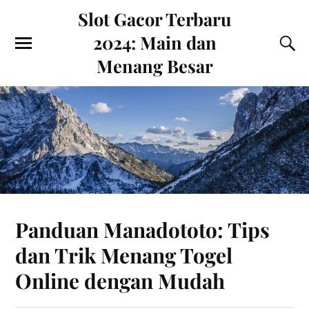
Slot Gacor Terbaru
2024: Main dan
Menang Besar
Panduan Manadototo: Tips
dan Trik Menang Togel
Online dengan Mudah