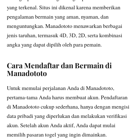
yang terkenal. Situs ini dikenal karena memberikan
pengalaman bermain yang aman, nyaman, dan
menguntungkan. Manadototo menawarkan berbagai
jenis taruhan, termasuk 4D, 3D, 2D, serta kombinasi
angka yang dapat dipilih oleh para pemain.
Cara Mendaftar dan Bermain di
Manadototo
Untuk memulai perjalanan Anda di Manadototo,
pertama-tama Anda harus membuat akun. Pendaftaran
di Manadototo cukup sederhana, hanya dengan mengisi
data pribadi yang diperlukan dan melakukan verifikasi
akun. Setelah akun Anda aktif, Anda dapat mulai
memilih pasaran togel yang ingin dimainkan.