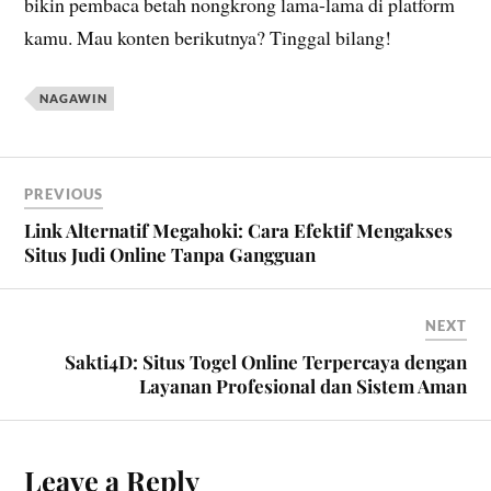
bikin pembaca betah nongkrong lama-lama di platform
kamu. Mau konten berikutnya? Tinggal bilang!
NAGAWIN
PREVIOUS
Link Alternatif Megahoki: Cara Efektif Mengakses
Situs Judi Online Tanpa Gangguan
NEXT
Sakti4D: Situs Togel Online Terpercaya dengan
Layanan Profesional dan Sistem Aman
Leave a Reply