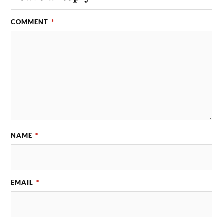
COMMENT
*
NAME
*
EMAIL
*