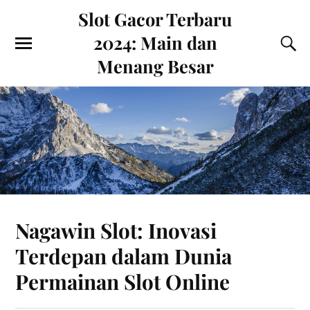
Slot Gacor Terbaru
2024: Main dan
Menang Besar
Nagawin Slot: Inovasi
Terdepan dalam Dunia
Permainan Slot Online