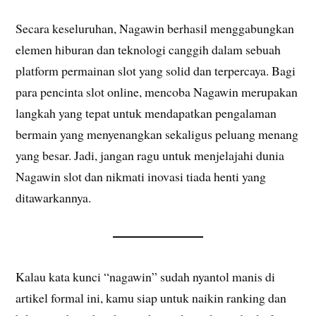
Secara keseluruhan, Nagawin berhasil menggabungkan
elemen hiburan dan teknologi canggih dalam sebuah
platform permainan slot yang solid dan terpercaya. Bagi
para pencinta slot online, mencoba Nagawin merupakan
langkah yang tepat untuk mendapatkan pengalaman
bermain yang menyenangkan sekaligus peluang menang
yang besar. Jadi, jangan ragu untuk menjelajahi dunia
Nagawin slot dan nikmati inovasi tiada henti yang
ditawarkannya.
Kalau kata kunci “nagawin” sudah nyantol manis di
artikel formal ini, kamu siap untuk naikin ranking dan