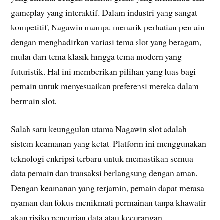
gameplay yang interaktif. Dalam industri yang sangat
kompetitif, Nagawin mampu menarik perhatian pemain
dengan menghadirkan variasi tema slot yang beragam,
mulai dari tema klasik hingga tema modern yang
futuristik. Hal ini memberikan pilihan yang luas bagi
pemain untuk menyesuaikan preferensi mereka dalam
bermain slot.
Salah satu keunggulan utama Nagawin slot adalah
sistem keamanan yang ketat. Platform ini menggunakan
teknologi enkripsi terbaru untuk memastikan semua
data pemain dan transaksi berlangsung dengan aman.
Dengan keamanan yang terjamin, pemain dapat merasa
nyaman dan fokus menikmati permainan tanpa khawatir
akan risiko pencurian data atau kecurangan.