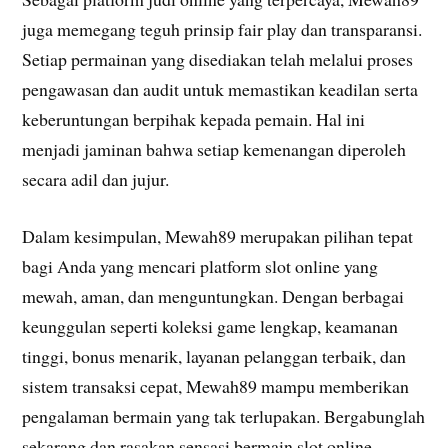
juga memegang teguh prinsip fair play dan transparansi.
Setiap permainan yang disediakan telah melalui proses
pengawasan dan audit untuk memastikan keadilan serta
keberuntungan berpihak kepada pemain. Hal ini
menjadi jaminan bahwa setiap kemenangan diperoleh
secara adil dan jujur.
Dalam kesimpulan, Mewah89 merupakan pilihan tepat
bagi Anda yang mencari platform slot online yang
mewah, aman, dan menguntungkan. Dengan berbagai
keunggulan seperti koleksi game lengkap, keamanan
tinggi, bonus menarik, layanan pelanggan terbaik, dan
sistem transaksi cepat, Mewah89 mampu memberikan
pengalaman bermain yang tak terlupakan. Bergabunglah
sekarang dan rasakan sensasi bermain slot online