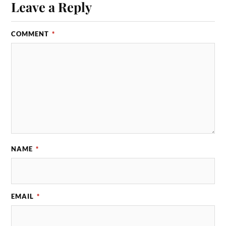
Leave a Reply
COMMENT
*
NAME
*
EMAIL
*