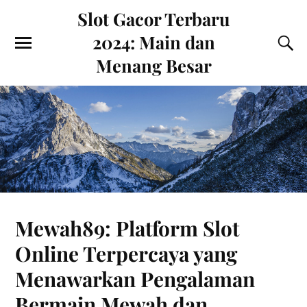
Slot Gacor Terbaru
2024: Main dan
Menang Besar
Mewah89: Platform Slot
Online Terpercaya yang
Menawarkan Pengalaman
Bermain Mewah dan