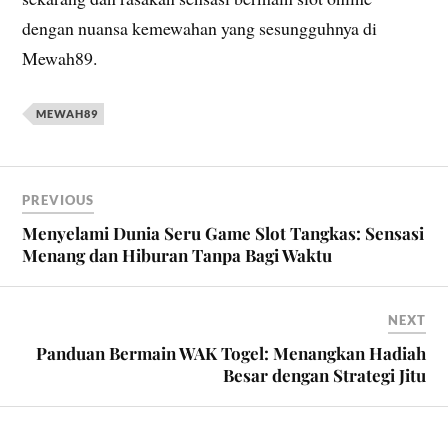
dengan nuansa kemewahan yang sesungguhnya di
Mewah89.
MEWAH89
PREVIOUS
Menyelami Dunia Seru Game Slot Tangkas: Sensasi
Menang dan Hiburan Tanpa Bagi Waktu
NEXT
Panduan Bermain WAK Togel: Menangkan Hadiah
Besar dengan Strategi Jitu