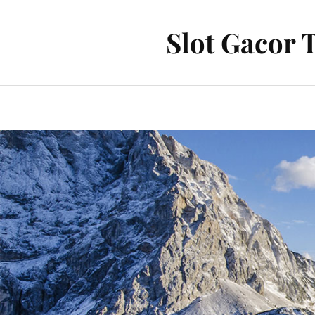
Slot Gacor 