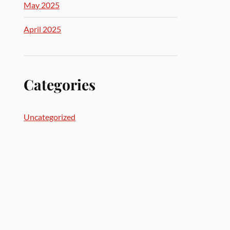
May 2025
April 2025
Categories
Uncategorized