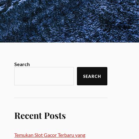
Search
SEARCH
Recent Posts
Temukan Slot Gacor Terbaru yang