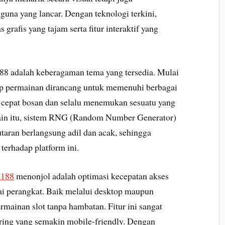
una yang lancar. Dengan teknologi terkini,
afis yang tajam serta fitur interaktif yang
88 adalah keberagaman tema yang tersedia. Mulai
iap permainan dirancang untuk memenuhi berbagai
k cepat bosan dan selalu menemukan sesuatu yang
lain itu, sistem RNG (Random Number Generator)
taran berlangsung adil dan acak, sehingga
erhadap platform ini.
188
menonjol adalah optimasi kecepatan akses
ai perangkat. Baik melalui desktop maupun
mainan slot tanpa hambatan. Fitur ini sangat
ring yang semakin mobile-friendly. Dengan