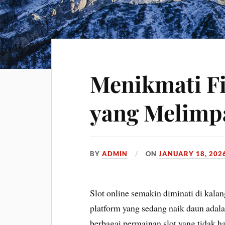
Menikmati Fi
yang Melimp
BY
ADMIN
ON
JANUARY 18, 202
Slot online semakin diminati di kalan
platform yang sedang naik daun adal
berbagai permainan slot yang tidak ha