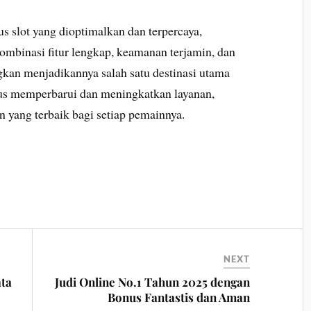
s slot yang dioptimalkan dan terpercaya,
ombinasi fitur lengkap, keamanan terjamin, dan
an menjadikannya salah satu destinasi utama
erus memperbarui dan meningkatkan layanan,
 yang terbaik bagi setiap pemainnya.
NEXT
ata
Judi Online No.1 Tahun 2025 dengan
Bonus Fantastis dan Aman