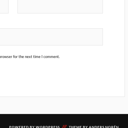
browser for the next time I comment.
&
POWERED BY
WORDPRESS
THEME BY
ANDERS NORÉN