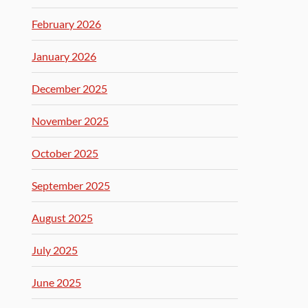
February 2026
January 2026
December 2025
November 2025
October 2025
September 2025
August 2025
July 2025
June 2025