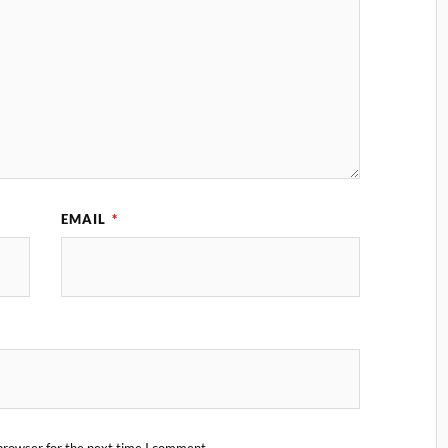
EMAIL
*