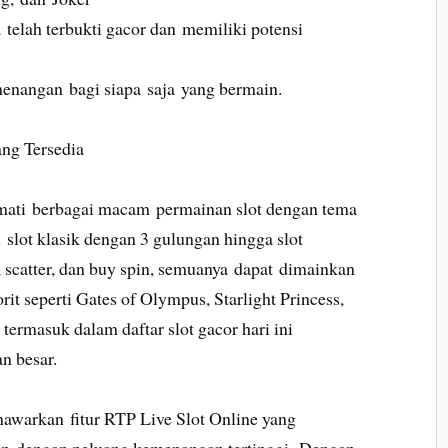
elah terbukti gacor dan memiliki potensi
nangan bagi siapa saja yang bermain.
ng Tersedia
ti berbagai macam permainan slot dengan tema
slot klasik dengan 3 gulungan hingga slot
, scatter, dan buy spin, semuanya dapat dimainkan
it seperti Gates of Olympus, Starlight Princess,
ermasuk dalam daftar slot gacor hari ini
n besar.
warkan fitur RTP Live Slot Online yang