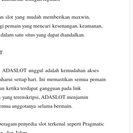
an slot yang mudah memberikan maxwin,
i pemain yang mencari kesenangan, keamanan,
alam satu situs yang dapat diandalkan.
OT
uat ADASLOT unggul adalah kemudahan akses
baharui setiap hari. Ini memastikan semua pemain
an ketika terdapat gangguan pada link
a yang terenskripsi, ADASLOT menjamin
emua anggotanya selama bermain.
 beragam penyedia slot terkenal seperti Pragmatic
g, dan Joker