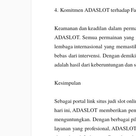
4. Komitmen ADASLOT terhadap Fai
Keamanan dan keadilan dalam permai
ADASLOT. Semua permainan yang dita
lembaga internasional yang memastik
bebas dari intervensi. Dengan demik
adalah hasil dari keberuntungan dan 
Kesimpulan
Sebagai portal link situs judi slot
hari ini, ADASLOT memberikan peng
menguntungkan. Dengan berbagai pili
layanan yang profesional, ADASLOT 