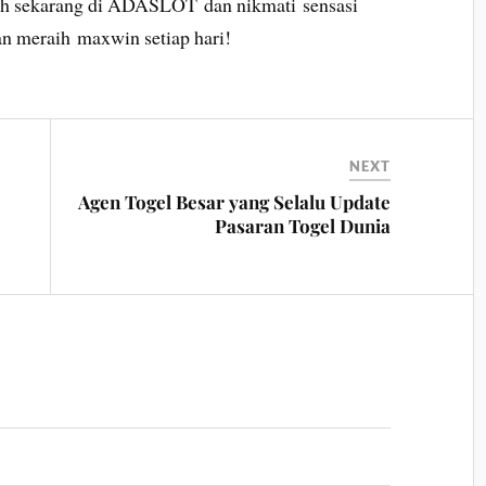
lah sekarang di ADASLOT dan nikmati sensasi
n meraih maxwin setiap hari!
NEXT
Agen Togel Besar yang Selalu Update
Pasaran Togel Dunia