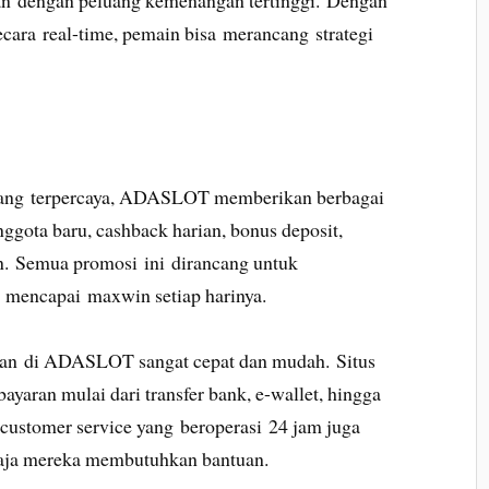
 dengan peluang kemenangan tertinggi. Dengan
cara real-time, pemain bisa merancang strategi
ne yang terpercaya, ADASLOT memberikan berbagai
ggota baru, cashback harian, bonus deposit,
n. Semua promosi ini dirancang untuk
mencapai maxwin setiap harinya.
rikan di ADASLOT sangat cepat dan mudah. Situs
aran mulai dari transfer bank, e-wallet, hingga
 customer service yang beroperasi 24 jam juga
aja mereka membutuhkan bantuan.