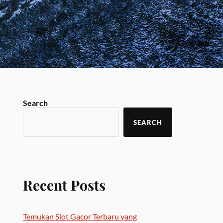
Search
SEARCH
Recent Posts
Temukan Slot Gacor Terbaru yang