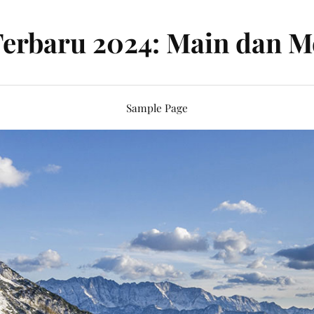
Terbaru 2024: Main dan 
Sample Page