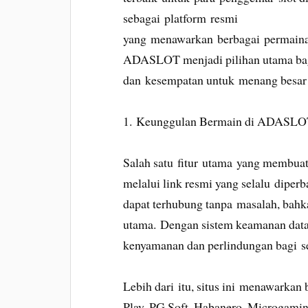
sebagai platform resmi
yang menawarkan berbagai permain
ADASLOT menjadi pilihan utama bag
dan kesempatan untuk menang besar d
1. Keunggulan Bermain di ADASL
Salah satu fitur utama yang memb
melalui link resmi yang selalu diper
dapat terhubung tanpa masalah, bahk
utama. Dengan sistem keamanan dat
kenyamanan dan perlindungan bagi s
Lebih dari itu, situs ini menawarkan
Play, PG Soft, Habanero, Microgamin