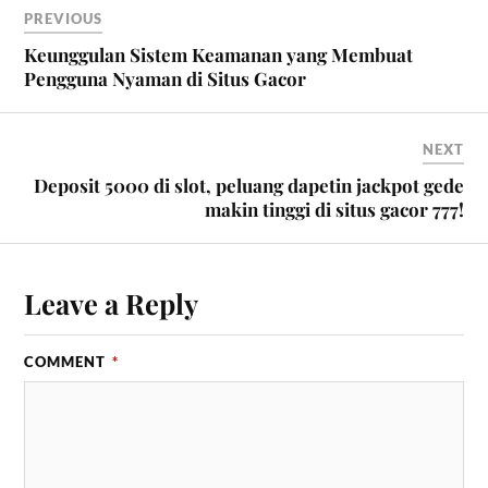
PREVIOUS
Keunggulan Sistem Keamanan yang Membuat
Pengguna Nyaman di Situs Gacor
NEXT
Deposit 5000 di slot, peluang dapetin jackpot gede
makin tinggi di situs gacor 777!
Leave a Reply
COMMENT
*