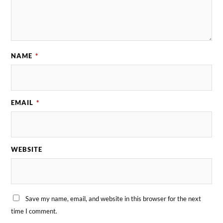
NAME
*
EMAIL
*
WEBSITE
Save my name, email, and website in this browser for the next
time I comment.