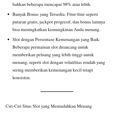
bahkan beberapa mencapai 98% atau lebih.
Banyak Bonus yang Tersedia: Fitur-fitur seperti
putaran gratis, jackpot progresif, dan bonus lainnya
bisa meningkatkan kemungkinan Anda menang.
Slot dengan Persentase Kemenangan yang Baik:
Beberapa permainan slot dirancang untuk
memberikan peluang yang lebih tinggi untuk
menang, seperti slot dengan volatilitas rendah yang
sering memberikan kemenangan kecil tetapi
konsisten.
Ciri-Ciri Situs Slot yang Memudahkan Menang