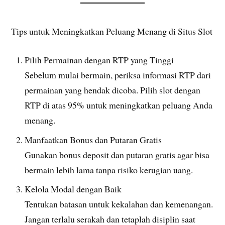
Tips untuk Meningkatkan Peluang Menang di Situs Slot
Pilih Permainan dengan RTP yang Tinggi
Sebelum mulai bermain, periksa informasi RTP dari
permainan yang hendak dicoba. Pilih slot dengan
RTP di atas 95% untuk meningkatkan peluang Anda
menang.
Manfaatkan Bonus dan Putaran Gratis
Gunakan bonus deposit dan putaran gratis agar bisa
bermain lebih lama tanpa risiko kerugian uang.
Kelola Modal dengan Baik
Tentukan batasan untuk kekalahan dan kemenangan.
Jangan terlalu serakah dan tetaplah disiplin saat