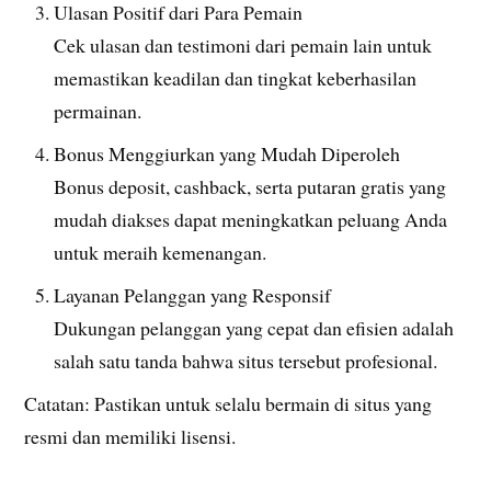
Ulasan Positif dari Para Pemain
Cek ulasan dan testimoni dari pemain lain untuk
memastikan keadilan dan tingkat keberhasilan
permainan.
Bonus Menggiurkan yang Mudah Diperoleh
Bonus deposit, cashback, serta putaran gratis yang
mudah diakses dapat meningkatkan peluang Anda
untuk meraih kemenangan.
Layanan Pelanggan yang Responsif
Dukungan pelanggan yang cepat dan efisien adalah
salah satu tanda bahwa situs tersebut profesional.
Catatan: Pastikan untuk selalu bermain di situs yang
resmi dan memiliki lisensi.