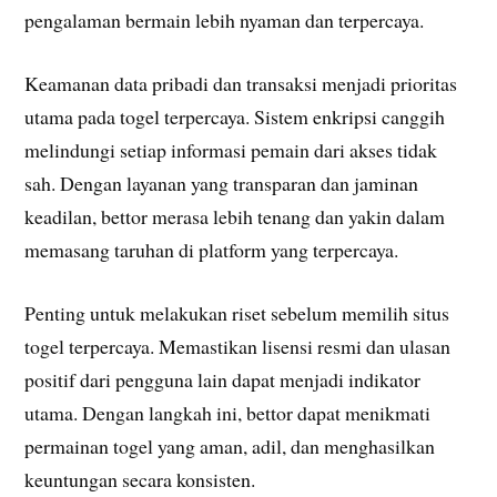
pengalaman bermain lebih nyaman dan terpercaya.
Keamanan data pribadi dan transaksi menjadi prioritas
utama pada togel terpercaya. Sistem enkripsi canggih
melindungi setiap informasi pemain dari akses tidak
sah. Dengan layanan yang transparan dan jaminan
keadilan, bettor merasa lebih tenang dan yakin dalam
memasang taruhan di platform yang terpercaya.
Penting untuk melakukan riset sebelum memilih situs
togel terpercaya. Memastikan lisensi resmi dan ulasan
positif dari pengguna lain dapat menjadi indikator
utama. Dengan langkah ini, bettor dapat menikmati
permainan togel yang aman, adil, dan menghasilkan
keuntungan secara konsisten.