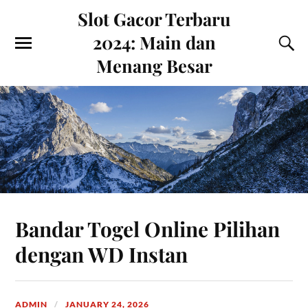
Slot Gacor Terbaru
2024: Main dan
Menang Besar
Bandar Togel Online Pilihan
dengan WD Instan
ADMIN
JANUARY 24, 2026