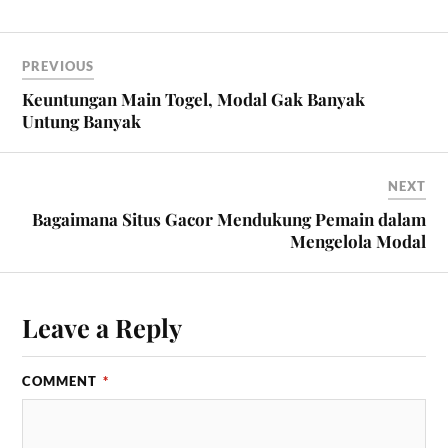
PREVIOUS
Keuntungan Main Togel, Modal Gak Banyak
Untung Banyak
NEXT
Bagaimana Situs Gacor Mendukung Pemain dalam
Mengelola Modal
Leave a Reply
COMMENT
*