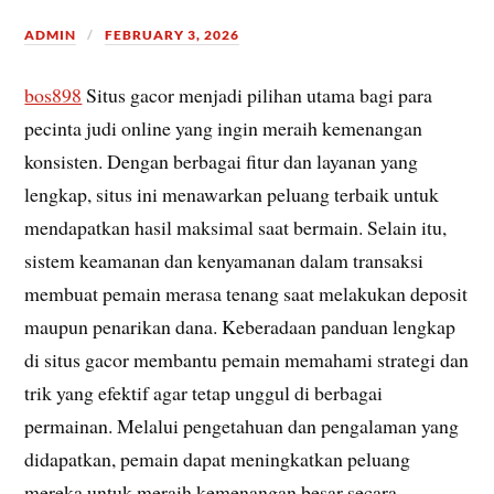
ADMIN
FEBRUARY 3, 2026
bos898
Situs gacor menjadi pilihan utama bagi para
pecinta judi online yang ingin meraih kemenangan
konsisten. Dengan berbagai fitur dan layanan yang
lengkap, situs ini menawarkan peluang terbaik untuk
mendapatkan hasil maksimal saat bermain. Selain itu,
sistem keamanan dan kenyamanan dalam transaksi
membuat pemain merasa tenang saat melakukan deposit
maupun penarikan dana. Keberadaan panduan lengkap
di situs gacor membantu pemain memahami strategi dan
trik yang efektif agar tetap unggul di berbagai
permainan. Melalui pengetahuan dan pengalaman yang
didapatkan, pemain dapat meningkatkan peluang
mereka untuk meraih kemenangan besar secara