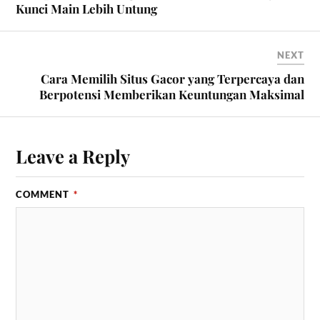
Kunci Main Lebih Untung
NEXT
Cara Memilih Situs Gacor yang Terpercaya dan
Berpotensi Memberikan Keuntungan Maksimal
Leave a Reply
COMMENT
*