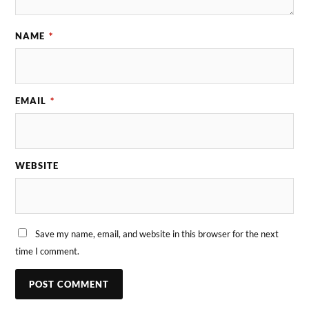
NAME
*
EMAIL
*
WEBSITE
Save my name, email, and website in this browser for the next
time I comment.