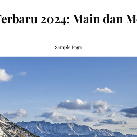
Terbaru 2024: Main dan 
Sample Page