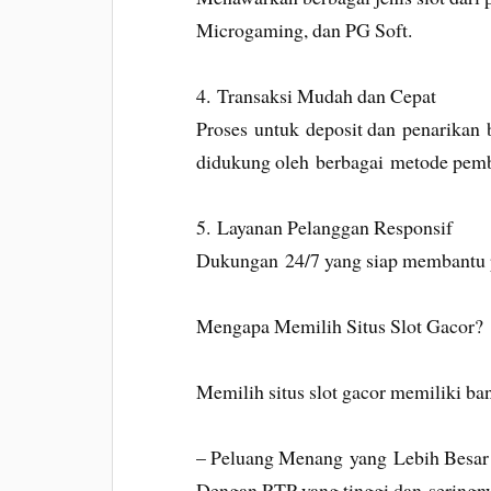
Microgaming, dan PG Soft.
4. Transaksi Mudah dan Cepat
Proses untuk deposit dan penarikan b
didukung oleh berbagai metode pemb
5. Layanan Pelanggan Responsif
Dukungan 24/7 yang siap membantu 
Mengapa Memilih Situs Slot Gacor?
Memilih situs slot gacor memiliki ba
– Peluang Menang yang Lebih Besar
Dengan RTP yang tinggi dan sering