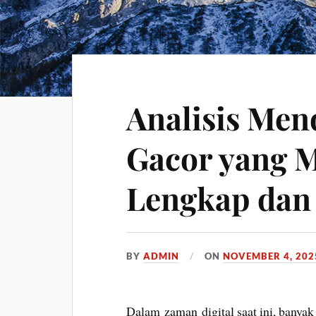
Analisis Men
Gacor yang M
Lengkap dan
BY
ADMIN
ON
NOVEMBER 4, 202
Dalam zaman digital saat ini, banyak