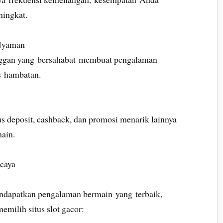
ningkat.
Nyaman
anggan yang bersahabat membuat pengalaman
s hambatan.
 deposit, cashback, dan promosi menarik lainnya
ain.
rcaya
endapatkan pengalaman bermain yang terbaik,
emilih situs slot gacor: