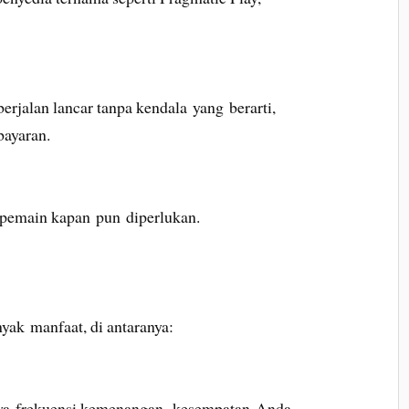
erjalan lancar tanpa kendala yang berarti,
ayaran.
pemain kapan pun diperlukan.
nyak manfaat, di antaranya:
nya frekuensi kemenangan, kesempatan Anda