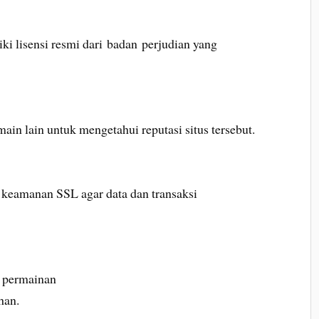
ki lisensi resmi dari badan perjudian yang
ain lain untuk mengetahui reputasi situs tersebut.
 keamanan SSL agar data dan transaksi
 permainan
han.