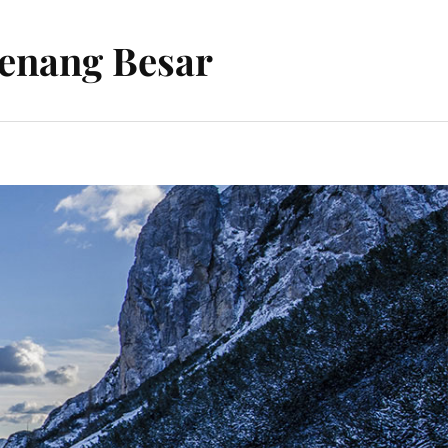
Menang Besar