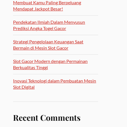
Membuat Kamu Paling Berpeluang
Mendapat Jackpot Besar!
Pendekatan Ilmiah Dalam Menyusun
Prediksi Angka Togel Gacor
Strategi Pengelolaan Keuangan Saat
Bermain di Mesin Slot Gacor
Slot Gacor Modern dengan Permainan
Berkualitas Tinggi
Inovasi Teknologi dalam Pembuatan Mesin
Slot Digital
Recent Comments