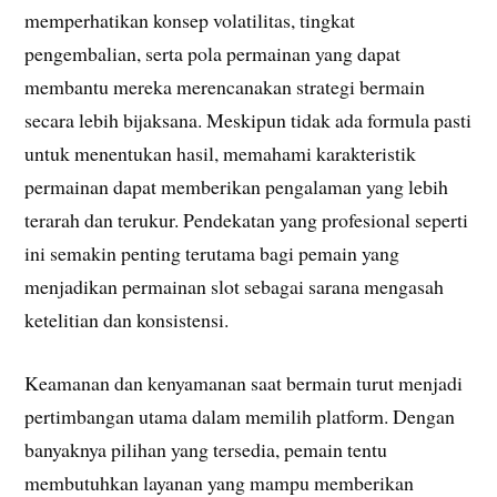
memperhatikan konsep volatilitas, tingkat
pengembalian, serta pola permainan yang dapat
membantu mereka merencanakan strategi bermain
secara lebih bijaksana. Meskipun tidak ada formula pasti
untuk menentukan hasil, memahami karakteristik
permainan dapat memberikan pengalaman yang lebih
terarah dan terukur. Pendekatan yang profesional seperti
ini semakin penting terutama bagi pemain yang
menjadikan permainan slot sebagai sarana mengasah
ketelitian dan konsistensi.
Keamanan dan kenyamanan saat bermain turut menjadi
pertimbangan utama dalam memilih platform. Dengan
banyaknya pilihan yang tersedia, pemain tentu
membutuhkan layanan yang mampu memberikan