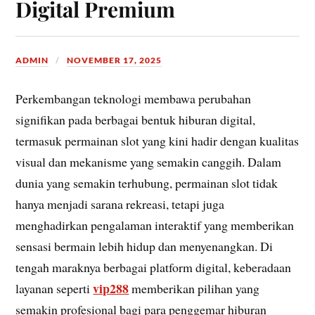
Digital Premium
ADMIN
NOVEMBER 17, 2025
Perkembangan teknologi membawa perubahan
signifikan pada berbagai bentuk hiburan digital,
termasuk permainan slot yang kini hadir dengan kualitas
visual dan mekanisme yang semakin canggih. Dalam
dunia yang semakin terhubung, permainan slot tidak
hanya menjadi sarana rekreasi, tetapi juga
menghadirkan pengalaman interaktif yang memberikan
sensasi bermain lebih hidup dan menyenangkan. Di
tengah maraknya berbagai platform digital, keberadaan
vip288
layanan seperti
memberikan pilihan yang
semakin profesional bagi para penggemar hiburan