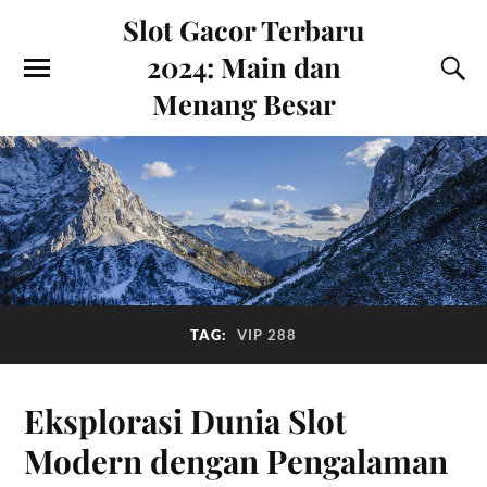
Slot Gacor Terbaru
2024: Main dan
Menang Besar
TAG:
VIP 288
Eksplorasi Dunia Slot
Modern dengan Pengalaman