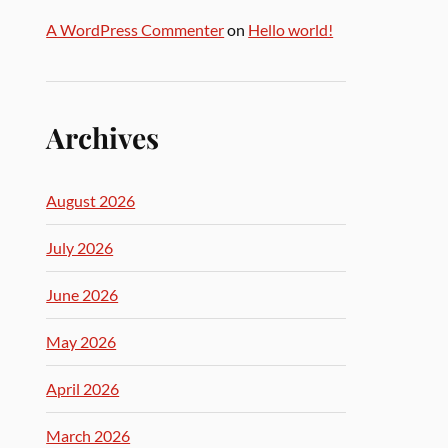
A WordPress Commenter
on
Hello world!
Archives
August 2026
July 2026
June 2026
May 2026
April 2026
March 2026