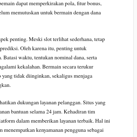
pemain dapat memperkirakan pola, fitur bonus,
ebelum memutuskan untuk bermain dengan dana
k penting. Meski slot terlihat sederhana, tetap
prediksi. Oleh karena itu, penting untuk
 Batasi waktu, tentukan nominal dana, serta
ngalami kekalahan. Bermain secara terukur
yang tidak diinginkan, sekaligus menjaga
gkan.
rhatikan dukungan layanan pelanggan. Situs yang
yanan bantuan selama 24 jam. Kehadiran tim
tform dalam memberikan layanan terbaik. Hal ini
orm menempatkan kenyamanan pengguna sebagai