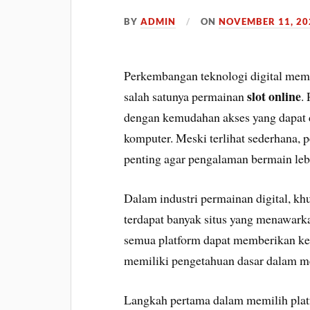
BY
ADMIN
ON
NOVEMBER 11, 20
Perkembangan teknologi digital memb
slot online
salah satunya permainan
.
dengan kemudahan akses yang dapat 
komputer. Meski terlihat sederhana, p
penting agar pengalaman bermain le
Dalam industri permainan digital, k
terdapat banyak situs yang menawar
semua platform dapat memberikan kea
memiliki pengetahuan dasar dalam men
Langkah pertama dalam memilih platf