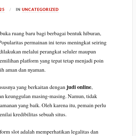
25
IN
UNCATEGORIZED
uka ruang baru bagi berbagai bentuk hiburan,
 Popularitas permainan ini terus meningkat seiring
dilakukan melalui perangkat seluler maupun
emilihan platform yang tepat tetap menjadi poin
bih aman dan nyaman.
judi online
hususnya yang berkaitan dengan
,
kan keunggulan masing-masing. Namun, tidak
manan yang baik. Oleh karena itu, pemain perlu
ilai kredibilitas sebuah situs.
orm slot adalah memperhatikan legalitas dan