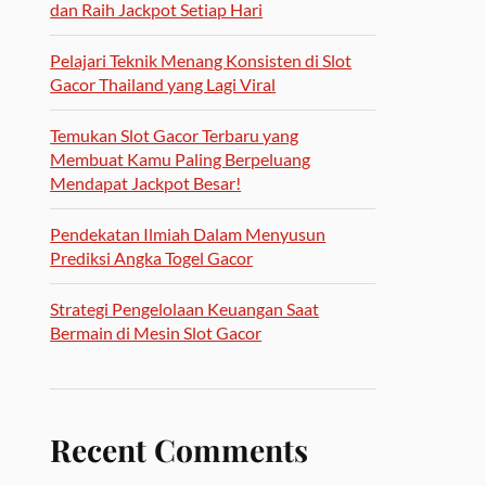
dan Raih Jackpot Setiap Hari
Pelajari Teknik Menang Konsisten di Slot
Gacor Thailand yang Lagi Viral
Temukan Slot Gacor Terbaru yang
Membuat Kamu Paling Berpeluang
Mendapat Jackpot Besar!
Pendekatan Ilmiah Dalam Menyusun
Prediksi Angka Togel Gacor
Strategi Pengelolaan Keuangan Saat
Bermain di Mesin Slot Gacor
Recent Comments