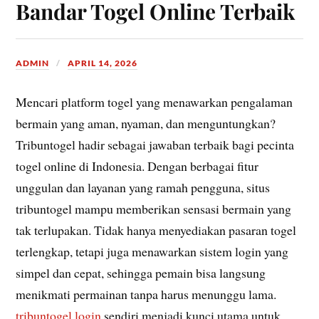
Bandar Togel Online Terbaik
ADMIN
APRIL 14, 2026
Mencari platform togel yang menawarkan pengalaman
bermain yang aman, nyaman, dan menguntungkan?
Tribuntogel hadir sebagai jawaban terbaik bagi pecinta
togel online di Indonesia. Dengan berbagai fitur
unggulan dan layanan yang ramah pengguna, situs
tribuntogel mampu memberikan sensasi bermain yang
tak terlupakan. Tidak hanya menyediakan pasaran togel
terlengkap, tetapi juga menawarkan sistem login yang
simpel dan cepat, sehingga pemain bisa langsung
menikmati permainan tanpa harus menunggu lama.
tribuntogel login
sendiri menjadi kunci utama untuk