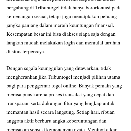
bergabung di Tribuntogel tidak hanya berorientasi pada
kemenangan sesaat, tetapi juga menciptakan peluang
jangka panjang dalam meraih keuntungan finansial.
Kesempatan besar ini bisa diakses siapa saja dengan
langkah mudah melakukan login dan memulai taruhan
di situs terpercaya.
Dengan segala keunggulan yang ditawarkan, tidak
mengherankan jika Tribuntogel menjadi pilihan utama
bagi para penggemar togel online. Banyak pemain yang
merasa puas karena proses transaksi yang cepat dan
transparan, serta dukungan fitur yang lengkap untuk
memantau hasil secara langsung. Setiap hari, ribuan
anggota aktif berburu angka keberuntungan dan
merasakan sensasi kemenangan nyata. Meningkatkan