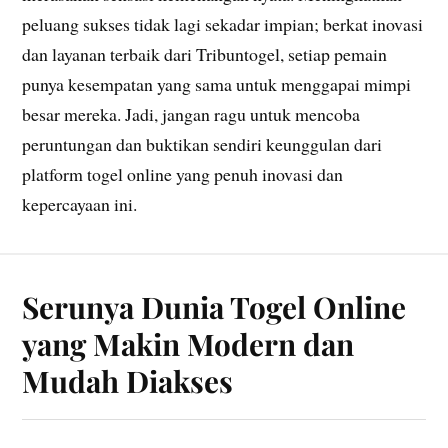
peluang sukses tidak lagi sekadar impian; berkat inovasi
dan layanan terbaik dari Tribuntogel, setiap pemain
punya kesempatan yang sama untuk menggapai mimpi
besar mereka. Jadi, jangan ragu untuk mencoba
peruntungan dan buktikan sendiri keunggulan dari
platform togel online yang penuh inovasi dan
kepercayaan ini.
Serunya Dunia Togel Online
yang Makin Modern dan
Mudah Diakses