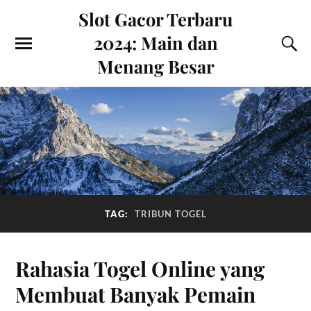
Slot Gacor Terbaru
2024: Main dan
Menang Besar
TAG:
TRIBUN TOGEL
Rahasia Togel Online yang
Membuat Banyak Pemain