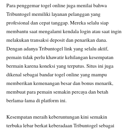
Para penggemar togel online juga menilai bahwa
Tribuntogel memiliki layanan pelanggan yang
profesional dan cepat tanggap. Mereka selalu siap
membantu saat mengalami kendala login atau saat ingin
melakukan transaksi deposit dan penarikan dana.
Dengan adanya Tribuntogel link yang selalu aktif,
pemain tidak perlu khawatir kehilangan kesempatan
bermain karena koneksi yang terputus. Situs ini juga
dikenal sebagai bandar togel online yang mampu
memberikan kemenangan besar dan bonus menarik,
membuat para pemain semakin percaya dan betah
berlama-lama di platform ini.
Kesempatan meraih keberuntungan kini semakin
terbuka lebar berkat keberadaan Tribuntogel sebagai