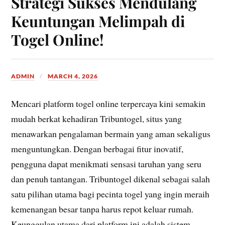
Strategi Sukses Mendulang
Keuntungan Melimpah di
Togel Online!
ADMIN
MARCH 4, 2026
Mencari platform togel online terpercaya kini semakin
mudah berkat kehadiran Tribuntogel, situs yang
menawarkan pengalaman bermain yang aman sekaligus
menguntungkan. Dengan berbagai fitur inovatif,
pengguna dapat menikmati sensasi taruhan yang seru
dan penuh tantangan. Tribuntogel dikenal sebagai salah
satu pilihan utama bagi pecinta togel yang ingin meraih
kemenangan besar tanpa harus repot keluar rumah.
Keunggulan utama dari platform ini adalah sistem