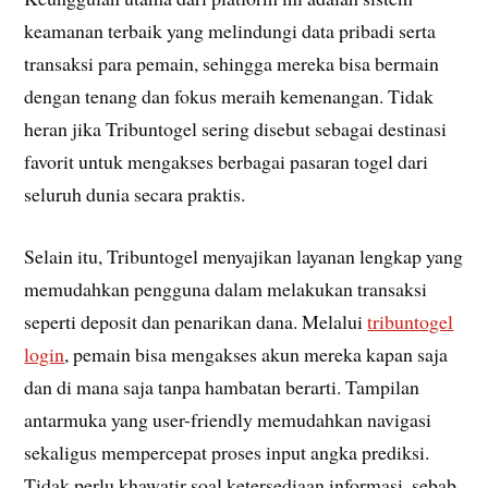
keamanan terbaik yang melindungi data pribadi serta
transaksi para pemain, sehingga mereka bisa bermain
dengan tenang dan fokus meraih kemenangan. Tidak
heran jika Tribuntogel sering disebut sebagai destinasi
favorit untuk mengakses berbagai pasaran togel dari
seluruh dunia secara praktis.
Selain itu, Tribuntogel menyajikan layanan lengkap yang
memudahkan pengguna dalam melakukan transaksi
seperti deposit dan penarikan dana. Melalui
tribuntogel
login
, pemain bisa mengakses akun mereka kapan saja
dan di mana saja tanpa hambatan berarti. Tampilan
antarmuka yang user-friendly memudahkan navigasi
sekaligus mempercepat proses input angka prediksi.
Tidak perlu khawatir soal ketersediaan informasi, sebab