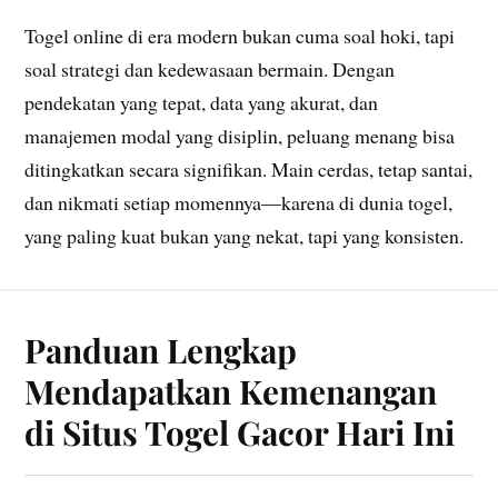
Togel online di era modern bukan cuma soal hoki, tapi
soal strategi dan kedewasaan bermain. Dengan
pendekatan yang tepat, data yang akurat, dan
manajemen modal yang disiplin, peluang menang bisa
ditingkatkan secara signifikan. Main cerdas, tetap santai,
dan nikmati setiap momennya—karena di dunia togel,
yang paling kuat bukan yang nekat, tapi yang konsisten.
Panduan Lengkap
Mendapatkan Kemenangan
di Situs Togel Gacor Hari Ini