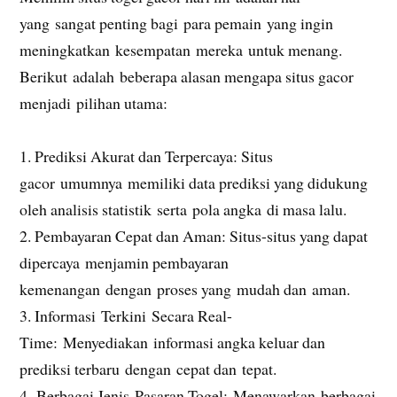
yang sangat penting bagi para pemain yang ingin
meningkatkan kesempatan mereka untuk menang.
Berikut adalah beberapa alasan mengapa situs gacor
menjadi pilihan utama:
1. Prediksi Akurat dan Terpercaya: Situs
gacor umumnya memiliki data prediksi yang didukung
oleh analisis statistik serta pola angka di masa lalu.
2. Pembayaran Cepat dan Aman: Situs-situs yang dapat
dipercaya menjamin pembayaran
kemenangan dengan proses yang mudah dan aman.
3. Informasi Terkini Secara Real-
Time: Menyediakan informasi angka keluar dan
prediksi terbaru dengan cepat dan tepat.
4. Berbagai Jenis Pasaran Togel: Menawarkan berbagai