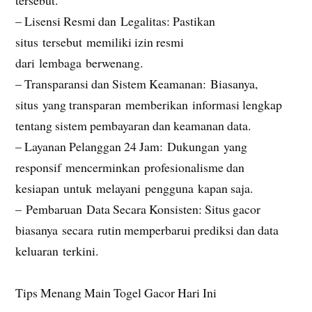
tersebut.
– Lisensi Resmi dan Legalitas: Pastikan
situs tersebut memiliki izin resmi
dari lembaga berwenang.
– Transparansi dan Sistem Keamanan: Biasanya,
situs yang transparan memberikan informasi lengkap
tentang sistem pembayaran dan keamanan data.
– Layanan Pelanggan 24 Jam: Dukungan yang
responsif mencerminkan profesionalisme dan
kesiapan untuk melayani pengguna kapan saja.
– Pembaruan Data Secara Konsisten: Situs gacor
biasanya secara rutin memperbarui prediksi dan data
keluaran terkini.
Tips Menang Main Togel Gacor Hari Ini