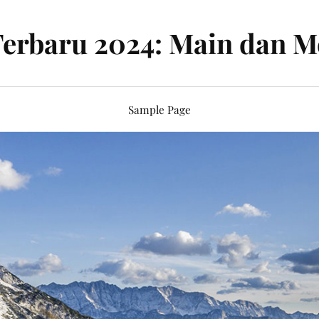
Terbaru 2024: Main dan 
Sample Page