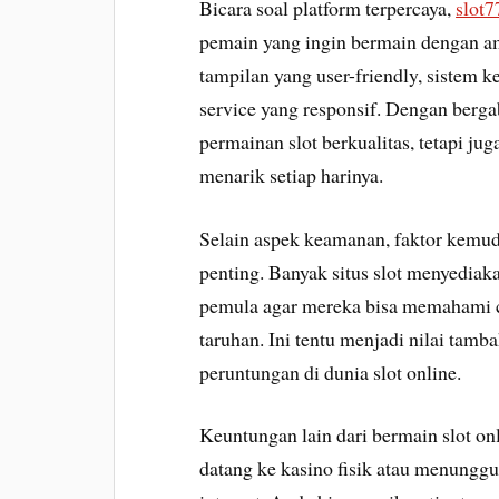
Bicara soal platform terpercaya,
slot7
pemain yang ingin bermain dengan am
tampilan yang user-friendly, sistem 
service yang responsif. Dengan berga
permainan slot berkualitas, tetapi 
menarik setiap harinya.
Selain aspek keamanan, faktor kemu
penting. Banyak situs slot menyediak
pemula agar mereka bisa memahami 
taruhan. Ini tentu menjadi nilai tamb
peruntungan di dunia slot online.
Keuntungan lain dari bermain slot onl
datang ke kasino fisik atau menunggu