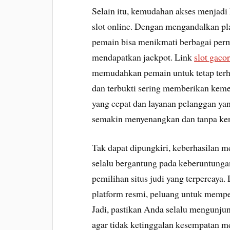
Selain itu, kemudahan akses menjad
slot online. Dengan mengandalkan pl
pemain bisa menikmati berbagai per
mendapatkan jackpot. Link
slot gaco
memudahkan pemain untuk tetap ter
dan terbukti sering memberikan keme
yang cepat dan layanan pelanggan y
semakin menyenangkan dan tanpa ken
Tak dapat dipungkiri, keberhasilan m
selalu bergantung pada keberuntungan 
pemilihan situs judi yang terpercaya
platform resmi, peluang untuk mempe
Jadi, pastikan Anda selalu mengunjun
agar tidak ketinggalan kesempatan m