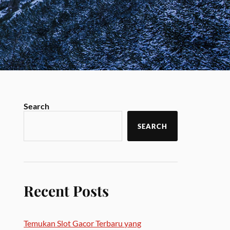
Search
SEARCH
Recent Posts
Temukan Slot Gacor Terbaru yang