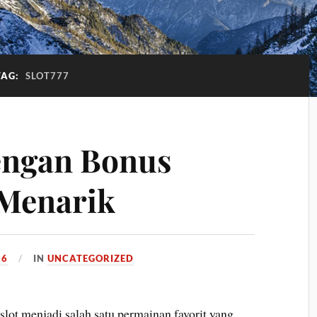
TAG:
SLOT777
engan Bonus
 Menarik
26
IN
UNCATEGORIZED
slot menjadi salah satu permainan favorit yang