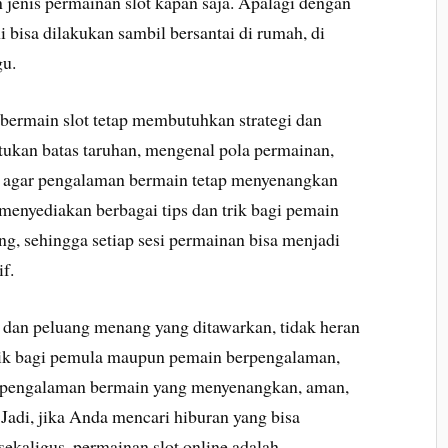
n jenis permainan slot kapan saja. Apalagi dengan
ni bisa dilakukan sambil bersantai di rumah, di
gu.
bermain slot tetap membutuhkan strategi dan
ukan batas taruhan, mengenal pola permainan,
ci agar pengalaman bermain tetap menyenangkan
menyediakan berbagai tips dan trik bagi pemain
, sehingga setiap sesi permainan bisa menjadi
f.
dan peluang menang yang ditawarkan, tidak heran
Baik bagi pemula maupun pemain berpengalaman,
n pengalaman bermain yang menyenangkan, aman,
Jadi, jika Anda mencari hiburan yang bisa
ekaligus, permainan slot online adalah