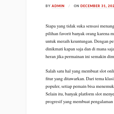
BY
ADMIN
ON
DECEMBER 31, 20
Siapa yang tidak suka sensasi menang
pilihan favorit banyak orang karena 
untuk meraih keuntungan. Dengan per
dinikmati kapan saja dan di mana saj
heran jika permainan ini semakin dim
Salah satu hal yang membuat slot on
fitur yang ditawarkan. Dari tema kla
populer, setiap pemain bisa menemuk
Selain itu, banyak platform slot menye
progresif yang membuat pengalaman