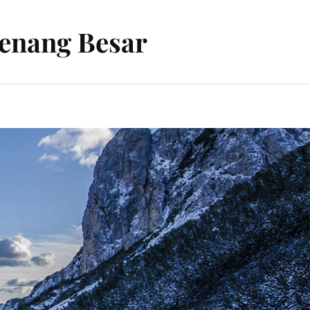
Menang Besar