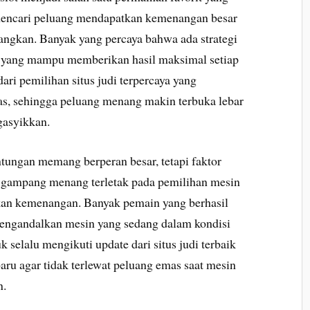
 mencari peluang mendapatkan kemenangan besar
ngkan. Banyak yang percaya bahwa ada strategi
r yang mampu memberikan hasil maksimal setiap
dari pemilihan situs judi terpercaya yang
tas, sehingga peluang menang makin terbuka lebar
asyikkan.
tungan memang berperan besar, tetapi faktor
 gampang menang terletak pada pemilihan mesin
kan kemenangan. Banyak pemain yang berhasil
mengandalkan mesin yang sedang dalam kondisi
k selalu mengikuti update dari situs judi terbaik
aru agar tidak terlewat peluang emas saat mesin
n.