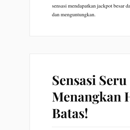
sensasi mendapatkan jackpot besar d
dan menguntungkan.
Sensasi Seru
Menangkan H
Batas!