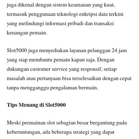
juga dikenal dengan sistem keamanan yang kuat,
termasuk penggunaan teknologi enkripsi data terkini
yang melindungi informasi pribadi dan transaksi
keuangan pemain.
Slot5000 juga menyediakan layanan pelanggan 24 jam
yang siap membantu pemain kapan saja. Dengan
dukungan customer service yang responsif, setiap
masalah atau pertanyaan bisa terselesaikan dengan cepat
tanpa mengganggu pengalaman bermain.
Tips Menang di Slot5000
Meski permainan slot sebagian besar bergantung pada
keberuntungan, ada beberapa strategi yang dapat