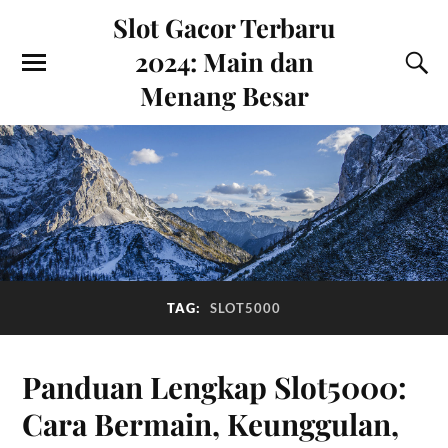
Slot Gacor Terbaru
2024: Main dan
Menang Besar
TAG:
SLOT5000
Panduan Lengkap Slot5000:
Cara Bermain, Keunggulan,