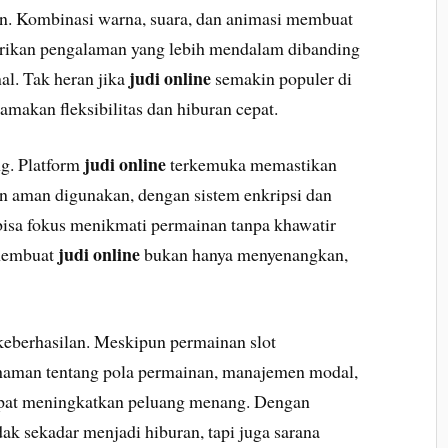
n. Kombinasi warna, suara, dan animasi membuat
erikan pengalaman yang lebih mendalam dibanding
judi online
al. Tak heran jika
semakin populer di
makan fleksibilitas dan hiburan cepat.
judi online
g. Platform
terkemuka memastikan
n aman digunakan, dengan sistem enkripsi dan
bisa fokus menikmati permainan tanpa khawatir
judi online
 membuat
bukan hanya menyenangkan,
keberhasilan. Meskipun permainan slot
aman tentang pola permainan, manajemen modal,
apat meningkatkan peluang menang. Dengan
dak sekadar menjadi hiburan, tapi juga sarana