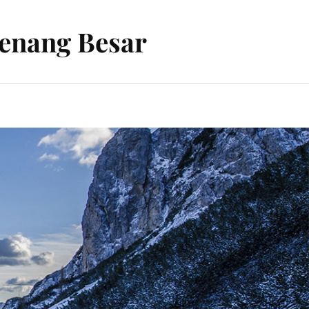
Menang Besar