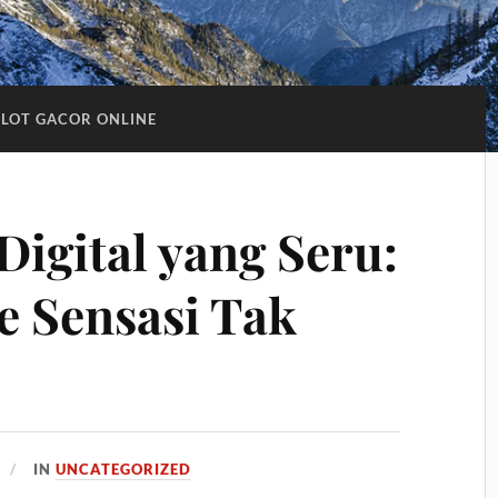
SLOT GACOR ONLINE
Digital yang Seru:
e Sensasi Tak
IN
UNCATEGORIZED