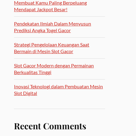
Membuat Kamu Paling Berpeluang
Mendapat Jackpot Besar!
Pendekatan Ilmiah Dalam Menyusun
Prediksi Angka Togel Gacor
Strategi Pengelolaan Keuangan Saat
Bermain di Mesin Slot Gacor
Slot Gacor Modern dengan Permainan
Berkualitas Tinggi
Inovasi Teknologi dalam Pembuatan Mesin
Slot Digital
Recent Comments