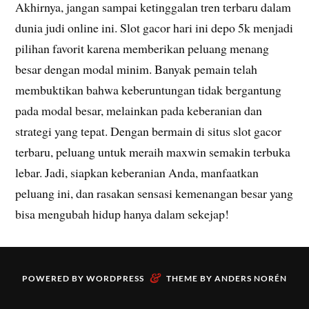
Akhirnya, jangan sampai ketinggalan tren terbaru dalam
dunia judi online ini. Slot gacor hari ini depo 5k menjadi
pilihan favorit karena memberikan peluang menang
besar dengan modal minim. Banyak pemain telah
membuktikan bahwa keberuntungan tidak bergantung
pada modal besar, melainkan pada keberanian dan
strategi yang tepat. Dengan bermain di situs slot gacor
terbaru, peluang untuk meraih maxwin semakin terbuka
lebar. Jadi, siapkan keberanian Anda, manfaatkan
peluang ini, dan rasakan sensasi kemenangan besar yang
bisa mengubah hidup hanya dalam sekejap!
&
POWERED BY
WORDPRESS
THEME BY
ANDERS NORÉN