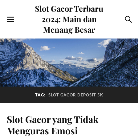
Slot Gacor Terbaru
2024: Main dan
Menang Besar
TAG:
SLOT GACOR DEPOSIT 5K
Slot Gacor yang Tidak
Menguras Emosi