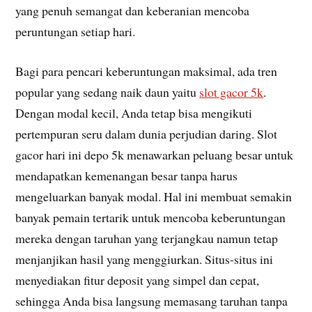
yang penuh semangat dan keberanian mencoba
peruntungan setiap hari.
Bagi para pencari keberuntungan maksimal, ada tren
popular yang sedang naik daun yaitu
slot gacor 5k
.
Dengan modal kecil, Anda tetap bisa mengikuti
pertempuran seru dalam dunia perjudian daring. Slot
gacor hari ini depo 5k menawarkan peluang besar untuk
mendapatkan kemenangan besar tanpa harus
mengeluarkan banyak modal. Hal ini membuat semakin
banyak pemain tertarik untuk mencoba keberuntungan
mereka dengan taruhan yang terjangkau namun tetap
menjanjikan hasil yang menggiurkan. Situs-situs ini
menyediakan fitur deposit yang simpel dan cepat,
sehingga Anda bisa langsung memasang taruhan tanpa