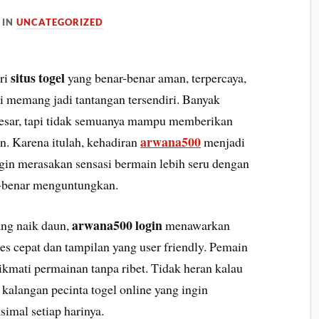
IN
UNCATEGORIZED
situs togel
ari
yang benar-benar aman, terpercaya,
 memang jadi tantangan tersendiri. Banyak
 besar, tapi tidak semuanya mampu memberikan
arwana500
 Karena itulah, kehadiran
menjadi
ngin merasakan sensasi bermain lebih seru dengan
r-benar menguntungkan.
arwana500 login
ang naik daun,
menawarkan
s cepat dan tampilan yang user friendly. Pemain
kmati permainan tanpa ribet. Tidak heran kalau
 kalangan pecinta togel online yang ingin
imal setiap harinya.