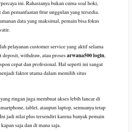
rpercaya ini. Rahasianya bukan cuma soal hoki,
at dan pemanfaatan fitur unggulan yang tersedia.
eamanan data yang maksimal, pemain bisa fokus
atir.
lah pelayanan customer service yang aktif selama
arwana500 login
t deposit, withdraw, atau proses
,
pon cepat dan profesional. Hal seperti ini sangat
enjadi faktor utama dalam memilih situs
yang ringan juga membuat akses lebih lancar di
martphone, tablet, ataupun laptop, semuanya tetap
i jadi nilai plus tersendiri karena banyak pemain
 kapan saja dan di mana saja.