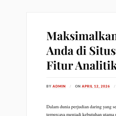
Maksimalkan
Anda di Situ
Fitur Analiti
BY
ADMIN
ON
APRIL 12, 2026
Dalam dunia perjudian daring yang s
terpercaya menjadi kebutuhan utama 