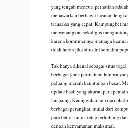
yang tengah mencuri perhatian adal
menawarkan berbagai layanan lengkap
transaksi yang cepat, Kampungbet 
menyenangkan sekaligus menguntungk
karena komitmennya menjaga keaman
tidak heran jika situs ini semakin pop
Tak hanya dikenal sebagai situs tog
berbagai jenis permainan lainnya ya
peluang meraih keuntungan besar. Mel
update hasil yang akurat, para pemai
langsung. Keunggulan lain dari platf
berbagai perangkat, mulai dari kompu
para bettor untuk tetap terhubung da
dengan kenyamanan maksimal.