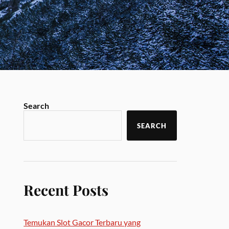
Search
SEARCH
Recent Posts
Temukan Slot Gacor Terbaru yang