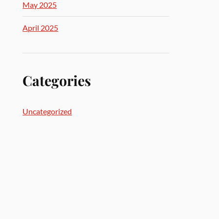
May 2025
April 2025
Categories
Uncategorized