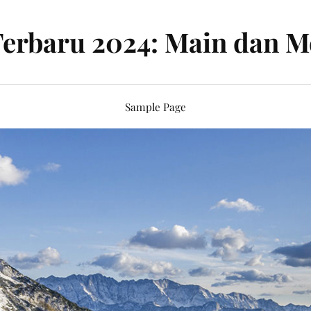
Terbaru 2024: Main dan 
Sample Page